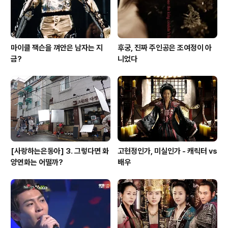
마이클 잭슨을 껴안은 남자는 지
후궁, 진짜 주인공은 조여정이 아
금?
니었다
[사랑하는은동아] 3. 그렇다면 화
고현정인가, 미실인가 - 캐릭터 vs
양연화는 어떨까?
배우