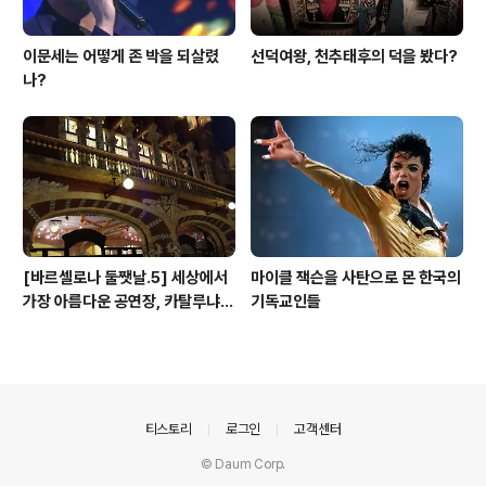
이문세는 어떻게 존 박을 되살렸
선덕여왕, 천추태후의 덕을 봤다?
나?
[바르셀로나 둘쨋날.5] 세상에서
마이클 잭슨을 사탄으로 몬 한국의
가장 아름다운 공연장, 카탈루냐
기독교인들
음악당
의안내
티스토리
로그인
고객센터
© Daum Corp.