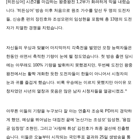
[히든싱어] 시즌2를 마감하는 왕중왕전 1,2부가 화려하게 막을 내렸습
니다. '히든싱어' 방송 이후 처음으로 원조 가수를 앞선 두 명의 도전자
들, 신승훈 편의 장진호와 조성모편의 임성현을 포함해 총 13명의 도전
자가 치열한 경쟁을 치렀습니다.
자신들의 우상과 맞붙어 마지막까지 각축전을 벌였던 모창 능력자들은
한동안 쉬면서 축적한 기량이 눈에 띌 정도였습니다. 첫 방송 출연 당시
에는 아무래도 100% 기량을 발휘하지 못했겠지만, 두번째 도전인 왕중
왕전에서는 활짝 개화한 듯한 도전자들이 한둘이 아니어서 시청자의
눈과 귀를 즐겁게 했습니다. 비록 우승에는 이르지 못했지만 아이유 모
창자였던 사년의 열창과 웃음은 많은 남자 시청자들을 열광시켰죠.^
아무튼 이들의 기량을 누구보다 잘 아는
연출자
조승욱 PD까지 경악하
게 했던
,
예상을 뛰어넘는 대접전 끝에 '논산가는 조성모' 임성현, '용접
공 임창정' 조현민, 그리고 '사랑해 휘성' 김진호가 최종 결선에 진출했
습니다. 이들은 오늘부터 시작되는 국민투표 결과와
25일 생방송을 통