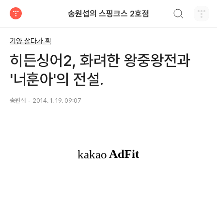
검색하기
송원섭의 스핑크스 2호점
티스토리
기양 살다가 확
히든싱어2, 화려한 왕중왕전과
'너훈아'의 전설.
송원섭
2014. 1. 19. 09:07