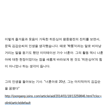
이렇게 즐거움과 웃음이 가득한 히든싱어 왕중왕전의 잔치를 보면서,
문득 김갑순씨의 인생을 생각했습니다. 때로 '짝퉁'이라는 말로 비아냥
거리는 말을 듣기도 했던 이미테이션 가수 너훈아. 그의 활동 역시 나훈
아에 대한 헌정이었다는 점을 새롭게 바라보게 된 것도 '히든싱어'의 힘
이 아니었나 하는 생각이 듭니다.
그의 인생을 돌아보는 기사. "너훈아로 20년, 그는 마지막까지 김갑순
을 꿈꿨다"
http://joongang.joins.com/article/aid/2014/01/18/13259846.html?cloc=
olink|article|default