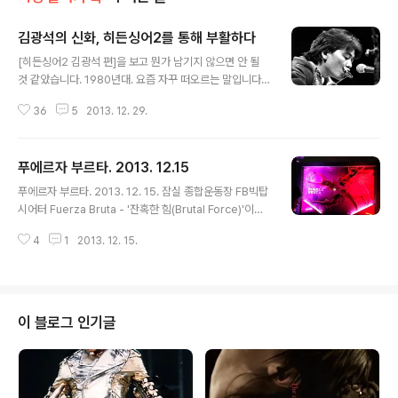
김광석의 신화, 히든싱어2를 통해 부활하다
글 내용
[히든싱어2 김광석 편]을 보고 뭔가 남기지 않으면 안 될
것 같았습니다. 1980년대. 요즘 자꾸 떠오르는 말입니다.
그때 이문세가 있었고, 변진섭이 있었고, 이승환이 있었습
36
5
2013. 12. 29.
니다. 그리고 다른 한 켠에 노찾사가 있었고, 동물원이 있었
고, 김광석이 있었습니다. 2013년 12월28일. JTBC '히
든싱어2'의 김광석 편이 방송됐습니다. 아시는 바와 같이
푸에르자 부르타. 2013. 12.15
'히든싱어'는 많은 히트곡으로 온 국민의 사랑을 받는 원조
글 내용
가수가 출연하고, 그 가수의 노래를 구별하기 힘들 정도로
푸에르자 부르타. 2013. 12. 15. 잠실 종합운동장 FB빅탑
모창할 수 있는 능력자들이 출연해 과연 방청객과 시청자
시어터 Fuerza Bruta - '잔혹한 힘(Brutal Force)'이라
의 귀를 얼마나 혼동시킬 수 있는가 하는 데서 1차적으로
는 뜻. 상상력의 한계는 없음을 느끼게 하는 놀라운 퍼포먼
재미를 찾는 프로그램입니다. 그렇다면 이제 음원으로밖에
4
1
2013. 12. 15.
스. ('푸에르자 브루타'라고 읽어야 정상이겠으나 공연의 한
존재하지 않는 가수를, 이미 세상을 떠난 가수 편을 제작한
글 공식 표기가 '푸에르자 부르타' 네요.^^ 간혹 '푸에르타
다는 것이 어떤 ..
브루자'라는 표기도 드문드문 등장. 푸에르타 델 솔의 영향
인가요...) 아크릴 판 같은 재질의 공중 무대 위에서 물과 여
성 무용수들의 공연이 펼쳐진다. 아크릴 위의 수증기. 미세
이 블로그 인기글
한 흠, 물의 무늬, 물방울, 물결... 빛의 굴절을 가져오는 모
든 것이 도구다. 자연스럽게 물의 무게에 따라 아크릴 판(혹
은 두꺼운 비닐?) 중심부가 아래로 늘어지며 물이 고인다.
그곳이 수조 역할을 하고, 무대는..