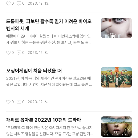
작성시간
0
0
2023. 12. 13.
있고 성공하고 있다는..
미스의 이후로는 정도? 일본 만화 ? 그러니까 내가 과거로
가거나, 내가 누군가에게 빙의되어 다시 태어나는 경우는
흔한데 '내 인생'을 동시대에 다시 살 기회가 생기는 서사는
드롭아웃, 파보면 팔수록 믿기 어려운 바이오
생각보다 흔치 않았다. 아마도 2023년 일본 드라마 는 이
벤처의 세계
전통에 한 획을 긋는 작품이 될듯 하다. 일본 어느 지방도시
글 내용
공무원으로 아주아주 평온하게 살아가고 있던 아사미. 어
때문에 디즈니 아이디 살렸는데 어 어벤저스밖에 없네 인
느날 교통사고로 급사해 저승의 흰 공간에 떨어지고, 생전
제 뭐보지 하는 분들을 위한 추천. 를 보시고, 물론 도 볼만
의 자기와 너무나 하는 짓이 비슷한 저승 공무원("규정때문
한데 도 한번 보시라고. 우리에게 황우석이 있지만 바이오
작성시간
0
0
2023. 12. 8.
에 안됩니다")에게서 지금 환생하면 쌓은 덕의 포인트가 부
벤처의 역사에는 그 정도는 우스울 수많은 사기꾼들이 있
족해 다음 삶은..
다. 그중 대표적인 사례가 테라노스의 엘리자베스 홈즈. 피
한방울만으로 200가지 질병을 진단할수 있다는 신기술로
오징어게임이 처음 터졌을 때
엄청난 투자를 모아 초거대 성공신화를 쓴 늘씬한 금발 미
글 내용
2021년, 이 처음 나와 세계적인 센세이션을 일으켰을 때
녀가, 실제론 모든게 구라였다는 사실이 밝혀지며 한때 수
썼던 글입니다. 시간이 지난 뒤에 읽어봤는데 별로 틀린 말
조원이었던 기업가치를 0원으로 만들고 실형을 살고 있다
이 없었던 것 같네요. 그때 온갖 호들갑이 쏟아져 나오고,
는 실화. 은 바로 이 이야기를 다룬 드라마다. 사기의 원칙
말도 안 되는 소리들이 나올 때 썼던 글이라 생각하면 피식
이 살아 있다. 사기를 치려면 가능한 한 상상의 범주를 넘어
작성시간
0
0
2023. 12. 6.
피식 웃음이 나오기도... 아무튼 그 뒤로 K-콘텐트의 물결
크게 쳐야 한다. 그래야 '설마 저게 사기겠어?'라는, 대중의
이 세계를 휩쓰는 걸 보게 된 지금, 다시 읽어볼만 한 것 같
사각에 위치하게 된다. 극..
습니다. 그럼 시작합니다. 1. 1970년대 초 쯤이라고 치자.
개취로 뽑아본 2022년 10편의 드라마
서양인 서넛이 아시아의 어느 도시를 여행하다 길을 잃어
글 내용
인적이 드문 변두리로 빠졌다. 어두컴컴해서 겁도 슬슬 나
'드라마'라고 되어 있는 것은 아시다시피 한 편으로 끝나지
고 배도 고픈데 저 앞에 영자로 된 레스토랑 간판이 보인다.
않는 시리즈 영상물을 말합니다. 요즘 TV는 그냥 단말기일