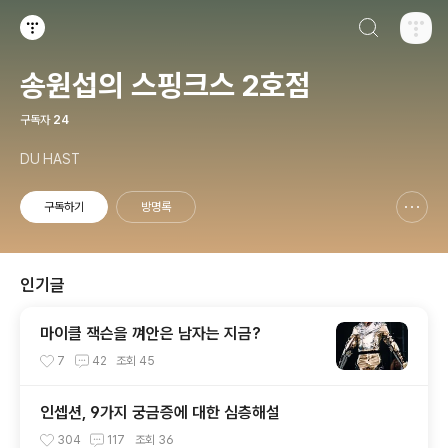
검색하기
티스토리
송원섭의 스핑크스 2호점
구독자
24
DU HAST
구독하기
방명록
신고하기 레이어
열기
인기글
마이클 잭슨을 껴안은 남자는 지금?
7
42
조회
45
인셉션, 9가지 궁금증에 대한 심층해설
304
117
조회
36