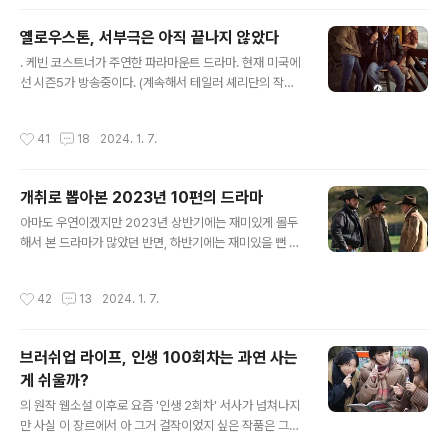
2년 뒤, 5대로의 결속은 깨지고, 나카야마의 심복인 이시
도는 후계자를 위한 위협을 제거한다는 명분으로, 어린 후
옐로우스톤, 서부극은 아직 끝나지 않았다
계자의 생모인 오치바와 동맹을 맺고 강력한 라이벌인 에
글 내용
도의 다이묘 토라나가를 거세하기 위해 갖은 압박을 가한
. 케빈 코스트너가 주연한 파라마운트 드라마. 현재 미국에
다. 내전을 예감한 각지의 영주들이 각자의 이익을 위해 엄
선 시즌5가 방송중이다. (계속해서 테일러 셰리단의 작품
청난 눈치보기를 시전하던 상황, 네덜란드 배를 탄 영국 항
을 보고 있음) 배경은 '현재'. 코스트너는 미국 몬태나주에
해사 존 블랙손이 토라나가의 세력권인 이즈 반도 끝으로
서 ‘로드아일랜드주만한 크기의 목장’을 소유하고 있는 지
작성시간
41
18
2024. 1. 7.
표류해온다. 당연히 일본과 단..
역 토호 존 더튼 역. 더튼과 충실한 2인자인 장남 리, 변호
사인 차남 제이미, 반항적인 카우보이인 막내 케이시, 분노
조절장애가 있는 천재 딸 베스의 4남매가 변해 가는 주변
개취로 뽑아본 2023년 10편의 드라마
환경 속에서 ‘트래디셔널 아메리칸 웨이 오브 라이프’를 지
글 내용
키기 위해 분투하는 이야기다. 이 드라마에서 다루는 전통
아마도 우연이겠지만 2023년 상반기에는 재미있게 몰두
적인 미국인의 가치를 가장 간단히 요약하면 ‘내 집과 내 가
해서 본 드라마가 많았던 반면, 하반기에는 재미있을 뻔 하
족은 내가 내 힘으로 지키지 않으면 안된다’인 것 같다. ‘정
다가 만 드라마들이 많았던 듯 합니다. 굳이 외면한 작품으
의’의 기준은 ‘네가 넘어오면 결과는 네 책임이다’고, 좀 더
로는 병자호란-소현세자로 이어지는 시대를 별로 좋아하
작성시간
42
13
2024. 1. 7.
나아가 ‘자기 ..
지 않아서 을 처음부터 안 본 정도? 아무튼 나중에 생각해
보면 2023년은 개인적으로 '테일러 셰리던의 해'라고 해
야 할 듯 합니다. 그냥 개인적으로 '미드계의 박봉성'이라고
브러쉬업 라이프, 인생 100회차는 과연 사는
부르기로 했는데, 이 양반 정말 대단합니다. 2023년 현재
게 쉬울까?
시즌 6, 시즌2, 시즌3, 시즌2, 시즌2를 동시에 자신의 크
글 내용
레딧으로(작가/제작) 진행하고 있다는 얘기거든요. 아무리
의 원작 웹소설 이후로 요즘 '인생 2회차' 서사가 넘쳐나지
밑에 유능한 작가들이 많고, 대본 공장을 심하게 돌려도 이
만 사실 이 장르에서 아 그거 걸작이었지 싶은 작품은 그리
게 어떻게 가능한지 모르겠습니다. (심지어 대부분 다 재미
쉽게 떠오르지 않는다. 프란시스 포드 코폴라의 , 해롤드 래