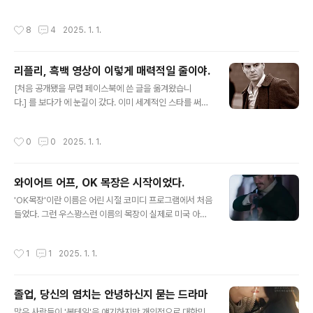
에 의해 암살되지 않았다는 것은 누구나 알고 있다. 그럼에
한 것 위주로 꼽아 봤습니다. 영화나 마찬가지로 순서는 무
도 불구하고, 한번 읽기 시작하면 손에서 놓을 수 없다. 진..
의미. 맨 위에 있다고 1등이라는 뜻 아닙니다. 물론, 제목에
작성시간
8
4
2025. 1. 1.
도 있지만 기준은 개취입니다. 생각해보면 좋은 작품이 꽤
많았네요. 졸업대치동. 학원에서 장학금까지 줘 가며 성공
사례로 잘 키운 우수한 학생이 어느날 대기업을 때려치고
리플리, 흑백 영상이 이렇게 매력적일 줄이야.
대치동 일타강사가 꿈이라며 돌아온다. 대체 왜? 제일 반대
글 내용
한 건 그 학생을 키워 오늘날 일타강사가 되어 있는 여선생.
[처음 공개됐을 무렵 페이스북에 쓴 글을 옮겨왔습니
그리고 그 둘은... 뭐 그 뒤는 안 봐도 알 것 같겠지만, 이 시
다.] 를 보다가 에 눈길이 갔다. 이미 세계적인 스타를 써서
대의 드라마 장인 중 하나인 안판석은 어찌 보면 뻔한 연하
두번이나 영화화된 작품. 그걸 심지어 드라마로? 결과 다
남-연상녀의 러브 스토리 속에 학교, 청소년, 수업, 장래,
아는 얘기로 8부작이나 할 얘기가 있겠어? 하지만 감독과
작성시간
0
0
2025. 1. 1.
꿈,..
각본을 겸한 스티븐 제일런의 생각은 달랐던 것 같다. 오스
카 각본상/각색상 후보에 5회나 올랐던(1회 수상, 쉰들러
리스트) 대가의 말씀인데 누가 감히 토를 달았을까 싶기도
와이어트 어프, OK 목장은 시작이었다.
한데, 아무튼 결론부터 말하면 8회를 넋놓고 정주행했
글 내용
다. 앤드루 스코트는 개인적으로 의 모리어티 교수 역으로
'OK목장'이란 이름은 어린 시절 코미디 프로그램에서 처음
강렬한 인상을 받은 배우. 그가 리플리 역을 하기에는 너무
들었다. 그런 우스꽝스런 이름의 목장이 실제로 미국 아리
늙고 못생겼다고 생각하는 사람들도 많은 듯 한데, 사실 리
조나주 툼스톤에 있었고, 와이어트 어프라는 유명한 보안
플리 역을 했던 배우들 중에는 존 말코비치도 있었다는 사
관이 전설을 남긴 역사적 사건의 현장이란건 한참 뒤에야
작성시간
1
1
2025. 1. 1.
실을 간과하지 마셨으면. (그..
알았다. 결투라고 썼지만, 사실 진짜 결투는 아니었다. 카우
보이와 보안관이 등을 지고 열 걸음을 걸어가 총을 쏘거나
하는 사건은 OK목장에서 일어나지 않았다. 아마도 영화 수
졸업, 당신의 염치는 안녕하신지 묻는 드라마
입업자들은 Gunfight 라는 말을 '총격전'이라고 번역하는
글 내용
것은 너무나 무미건조하고 손님을 쫓는 길이라고 생각한
많은 사람들이 '봉테일'을 얘기하지만 개인적으로 대한민