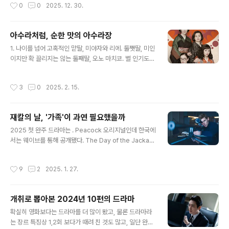
작성시간
0
0
2025. 12. 30.
..
없다)에서 각각 일하는 10년차 이내의 '어쏘' 변호사들 이
야기다. 법조계란 매우 좁은 선후배들의 사회다 보니 대략
한두다리 건너면 다 아는 사이. 변호사도 늘 끼니는 해결해
아수라처럼, 순한 맛의 아수라장
야 하니 밥동무가 필요하다. 그렇게 한 건물에 다니는 이유
글 내용
로 고정 밥동무가 된 젊은 변호사 다섯명의 이야기다. 밥동
1. 나이를 넘어 고혹적인 맏딸, 미야자와 리에. 둘쨋딸, 미인
무 이야기다 보니 당연히 식사 장면이 많이 나온다. 이것이
이지만 확 끌리지는 않는 둘째딸, 오노 마치코. 별 인기도
처음부터 작가의 의도인지, 연출의 착안인지 모르겠으나
없고 남자와 인연도 별로 없는 셋째딸, 아오이 유우(이건 좀
매끼 모여서 다른 음식을 먹는 장면이 '굳이' 나오는데, 그
캐스팅에 문제가...?), 그리고 젊음과 발랄함이 주제인 막내
작성시간
3
0
2025. 2. 15.
장면들이 참 좋았다..
히로세 스즈. 고레에다 히로카즈의 아수라처럼>을 본 사
람은 누구나 바닷마을 다이어리>를 떠올린다. 같은 감독이
만든 자매들 이야기. 그때 밖에서 들여온 막내였던 히로세
재칼의 날, '가족'이 과연 필요했을까
스즈가 이번에도 막내지만 업둥이 아닌 정규 멤버가 되었
글 내용
다는 점에도 뭔가 의미를 부여하게 된다. 어쨌든 믿고 보는
2025 첫 완주 드라마는 . Peacock 오리지널인데 한국에
고레에다. 명불허전. 드라마는 아름답고 섬세하다. 안 보신
서는 웨이브를 통해 공개됐다. The Day of the Jackal.
분들 얼른들 보시고,2. 그 네 딸들이 남자를 만나고, 결혼을
한때 세계 최고의 작가라고 생각했던 프레드릭 포사이스
하고, 바람을 피우고, 바람을 의심하고, 자매간에도 툭탁거
원작을 드라마로 만들었다. 소설이 나온 것이 1971년, 첫
작성시간
9
2
2025. 1. 27.
리고, ..
영화가 나온 것이 1973년. 원작을 한 줄로 요약하면 '특정
정치 단체가 드골 대통령을 암살하기 위해 거액을 들여 세
계 최고의 프로페셔널 킬러를 고용하고, 어찌 어찌 해서 이
개취로 뽑아본 2024년 10편의 드라마
정보에 접하게 된 유럽 각국의 수사기관이 총력을 기울여
글 내용
음모를 막기 위해 노력한다' 다.1962년 실제로 있었던 음
확실히 영화보다는 드라마를 더 많이 봤고, 물론 드라마라
모를 배경으로 하고 있다고 하지만, 실제로 드골이 저격수
는 장르 특징상 1,2회 보다가 때려 친 것도 많고, 일단 완주