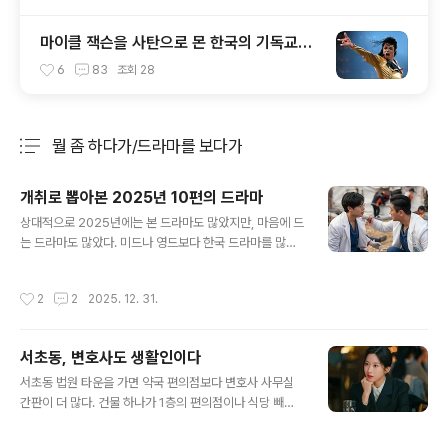
마이클 잭슨을 사탄으로 몬 한국의 기독교인
들
6
83
조회
28
뭘 좀 하다가/드라마를 보다가
분류 전체보기
주요 글 목록
개취로 뽑아본 2025년 10편의 드라마
글 내용
상대적으로 2025년에는 본 드라마도 많았지만, 마음에 드
는 드라마도 많았다. 미드나 영드보다 한국 드라마를 많이
본 한 해 인듯. 주변에서도 미드/영드 추천을 많이 받지 못
했다. 덕분에 가, 바카리즈무의 때문에 가 다시 주목받게 된
작성시간
2
2
2025. 12. 31.
것은 의미 있는 일인 듯. 은중과 상연극본 송혜진, 연출 조
영민. 친구란 뭘까. '여자에게 오래된 남사친이란' 이란 질
문의 답은 '내가 OK하면 바로 사귀는 사이가 될 수도 있지
서초동, 변호사도 생활인이다
만, 사귄다고 남들 앞에 내놓기엔 부끄러운 남자' 일때만 가
글 내용
능하다는 주장을 들은 적이 있었다. 이런 식의 논리를 '여자
서초동 법원 타운을 가면 약국 편의점보다 변호사 사무실
들 사이의 우정이란'에 대입하면 어떤 답이 나올까. '내게
간판이 더 많다. 건물 하나가 1층의 편의점이나 식당 빼고
만만한' 이나 '내게 도움이 되는' 외에 정말로 동등한 선에
는 2층부터 7,8층까지 전부 로펌인 경우가 적지 않다.은 그
서 나란히 세상을 함께 바라볼 수 있는 우정이란 가능할까.
런 건물 한 층씩을 쓰는 작은 로펌(변호사가 2~3명씩밖에