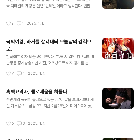
것 같다. 정말 볼게 하나도 없는 넷플릭스에서 을 근 한달에
국 디테일의 제왕은 단연 '안테일'이라고 생각한다. 안판석
걸쳐 봤다. 1881년 10월26일, 툼스톤의 보안관보로 일하
의 드라마는 10억 픽셀의 해상도로 우리가 사는 세상을 보
던 어프 3형제와 와이어트의 친구 닥 할리데이는 카우보이
여준다. . 지나가는 버스의 불빛, 차창에 비친 그림자, 밤거
작성시간
2
1
2025. 1. 1.
갱 두목인 아이크 클..
리 편의점 창을 통해 보이는 삼각 김밥 하나도 우연히 존재
하지 않는다. 그렇게 현미경으로 보던 세상이 어느 한 순간,
드론에서 보는 지형도로 보이기 시작한다. 그것이 안판석
극악여왕, 과거를 살려내되 오늘날의 감각으
의 드라마다. 이제 4회인 은 '대치동 학원가를 무대로 한 러
로.
브스토리'로 곱게 포장됐지만, 이미 공교육과 사교육의 자
글 내용
리 싸움으로 논란을 겪고 있다. 물론 또 그렇게 삭막한 이야
한국에도 여자 레슬링이 있었다. TV에서 김일 천규덕의 레
기만은 절대 아닌 것이, 위하준의 오랜 동경이 필터가 되어
슬링을 중계방송하던 시절, 오프닝으로 여자 경기를 본 기
정려원을 바라보는 장면, '작가를 사랑하게 하지 못하는 국
억이 생생하다. 한국에선 여자 경기가 오프닝 이상의 의미
작성시간
7
4
2025. 1. 1.
어교육이란 것이 무슨..
를 가진 적이 없었지만, 희귀취향의 왕국 일본에선 여자 프
로레슬링이 자립 가능한 규모의 영역으로 꽤 오랜 기간 인
기를 누렸다는걸 이번에 알았다. 5부작 은 그 전성기를 이
흑백요리사, 콜로세움을 허물다
끌었던 주역들의 치열한 라이벌 시기를 그린 드라마다. 19
글 내용
수만개의 품평이 올라오고 있는 . 굳이 말을 보태기보다 개
80년대 일본 여성 프로레슬링에는 정도를 걷는 '크래쉬걸
인 기록용으로 남김.[주: 지난 9월28일에 페이스북에 썼던
스'와 닥치는대로 반칙을 일삼는 악역 '극악동맹'이 있었는
글을 늦었지만 옮겨 봅니다. 당시의 느낌을 보관하기 위해.
데 크래쉬 걸스의 리더격인 나가요 치구사는 숏헤어가 어
사실 드라마가 아닌데 딱히 이런 종류의 글을 올려 놓을 다
울리는 미소년스러운 외모로 여학생 팬들을 몰고 다니는
작성시간
6
3
2025. 1. 1.
른 카테고리를 만들기도 애매한 것 같아 이 페이지로.] 1.
아이돌의 인기를 자랑했다. 이 나가요 치구사가 역경을 딛
요리를 주제로 한 서바이벌 게임이 없었던 것도 아니고, 뛰
고 챔피언에도 오르고, 여자 레슬러들을 규..
어난 심사위원의 날카롭고 정리된 평가가 처음도 아니고,