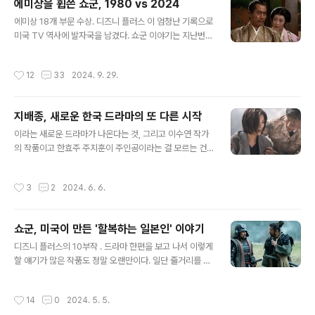
에미상을 휩쓴 쇼군, 1980 vs 2024
처음인 건 압도적인 규모. 과 를 넘어 이제 예능은 실내체육
글 내용
관급 블록버스터가 아니면 사람들의 눈길을 사로잡기 힘든
에미상 18개 부문 수상. 디즈니 플러스 이 엄청난 기록으로
시대로. 2. 흑과 백. 1층과 2층. 이보다 시대정신에 맞는 구
미국 TV 역사에 발자국을 남겼다. 쇼군 이야기는 지난번에
도는 없을 듯. 스튜디오 슬램은 정말 대단하다. 이미 시리즈
한번 쓴 적이 있지만, 사실 나오자마자 보지는 않았다. 이
와 으로 얻은 언더독 스토리텔링과 일반인 판정의 노하우
드라마를 늦게 보게 된 가장 큰 이유는 아무래도 여주인공
작성시간
12
33
2024. 9. 29.
가 요리에..
에게서 고전적인 일본 미인의 느낌을 받지 못해서였던 것
같다.쇼군, 미국이 만든 '할복하는 일본인' 이야기 :: 송원섭
의 스핑크스 2호점 (joins.com)누가 뭐래도 2024년 의
지배종, 새로운 한국 드라마의 또 다른 시작
주인공인 애나 사와이는 전통적인 일본 미인상이라기 보다
글 내용
는 하와이-폴리네시안 얼굴로 보였다. 이런 얼굴이 마리코
이라는 새로운 드라마가 나온다는 것, 그리고 이수연 작가
역을 맡는다는 것은, 왕년의 마리코 역을 연기한 시마다 요
의 작품이고 한효주 주지훈이 주인공이라는 걸 모르는 건
코에 대한 모욕이라는 느낌이 살짝 들 정도라... 혹시 영상
아니었다. 그런데 작품이 한방에 다 올라오는 것이 아니고
이 궁금하신 분은 이쪽아무튼 앞의 글, 에 대한 글에서 제임
여러 차례에 나눠 업로드 된다는 걸 알고 나선 '다 올라오면
작성시간
3
2
2024. 6. 6.
스 클라..
봐야겠다'로 태세를 전환했다. 마침 을 추천하시는 분들이
있어 이번 디즈니 멤버십 부활의 타겟을 과 으로 잡았
다. (이 OTT 난립의 시대, 그 많은 OTT에 모두 월사금을
쇼군, 미국이 만든 '할복하는 일본인' 이야기
바치는 것은 너무 부를 과시하는 일이라는 입장이라, 대부
글 내용
분의 OTT들은 똑 똑 떨어지는 빗물이 고이면 멤버십을 살
디즈니 플러스의 10부작 . 드라마 한편을 보고 나서 이렇게
려 후루룩 마시고, 바닥이 마르면 구독을 끊는 형태를 유지
할 얘기가 많은 작품도 정말 오랜만이다. 일단 줄거리를 살
하기로 했다. 업계 종사자분들, 이해하시죠?)요즘 핫한 바
펴보자.배경은 서기 1600년의 일본. 타이코(태합) 나카야
이오 산업을 무대로 하는 드라마라길래 주인공들이 너무나
마는 1598년 사망하면서 '5대로'라고 불리는 다섯 명의
작성시간
14
0
2024. 5. 5.
강대한 영주들에게 어린 아들의 앞날을 부탁했다. 하지만
야근을 많이 해서 가라는 ..