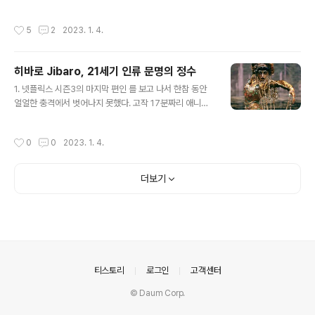
그런데 기대 이상이다. 잘 닦아진 커틀러리 하며, 리모주 자
뿐, 네트워크의 기능을 거의 상실해가고 있기 때문에 연속
기 그릇들이 예사롭지 않더니, 거북이 알 수프에서 브랜디
극이냐, 8부작이냐, 30부작이냐, 매주 연속공개냐, 한방에
작성시간
5
2
2023. 1. 4.
에 담근 ..
다 공개냐 따위의 다양한 형태로 제공되는 시리즈를 그냥
'드라마'라고 부르기로 합니다. 이제 영화와 드라마의 차이
는 3시간 이내의 단편이냐, 아니면 1시간~1시간30분 이
히바로 Jibaro, 21세기 인류 문명의 정수
내를 한 편으로 하고 내용의 동일성이 유지되는, 대략 3편
글 내용
이상의 시리즈이냐 정도로밖에 구별할 수 없게 되었습니
1. 넷플릭스 시즌3의 마지막 편인 를 보고 나서 한참 동안
다. 한국 네트워크의 대표적인 특징인 '16부작 미니시리
얼얼한 충격에서 벗어나지 못했다. 고작 17분짜리 애니메
즈', 일본 드라마의 특징인 '연 4분기에 따라 공개되는 10~
이션이지만 담고 있는 이미지와 스토리는 인류 문명 전체
11부작', 미국 드라마의 특징인 '인물과 배경을 유지하고 시
를 제대로 관통한다. 진정한 글로벌 프로젝트란 이런게 아
작성시간
0
0
2023. 1. 4.
즌1이 성공하면 무..
닐까 싶다. 2. 가장 기본이 되는 배경 스토리는 신대륙을 짓
밟은 스페인 침략자들의 이야기 + 그리스 신화에 나오는
사이렌(혹은 키르케) 이야기의 결합인듯. 하지만 그 안에
더보기
담긴 이미지의 폭격은 머리가 멍해질 지경이다. 3. 지역 문
명을, 지구를, 혹을 자연을 제멋대로 약탈하고 유린하는 침
략자들에게 원주민들이 숭배해 온 자연신(혹은 신적 존재)
이 저항하는 이야기 자체가 새로운 것은 아니다. 고전으로
는 존 부어맨의 가 있었고, 나 가 그랬다. 4. 그런데 여기에
존 워터하우스의 이나 ..
의안내
티스토리
로그인
고객센터
© Daum Corp.