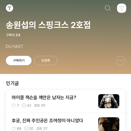
검색하기
티스토리
송원섭의 스핑크스 2호점
구독자
24
DU HAST
구독하기
방명록
신고하기 레이어
열기
인기글
마이클 잭슨을 껴안은 남자는 지금?
7
42
조회
39
후궁, 진짜 주인공은 조여정이 아니었다
88
20
조회
37