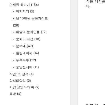
기는 서사는
연재를 하다가
(156)
다.
여기저기
(2)
월 10만원 문화가이드
(28)
이달의 문화인물
(12)
문화어 사전
(18)
분수대
(47)
롤링페이퍼
(16)
두루두루
(22)
중앙선데이
(11)
작업1의 정석
(4)
양식의양식
(2)
기양 살았다가 확
(9)
독방
(4)