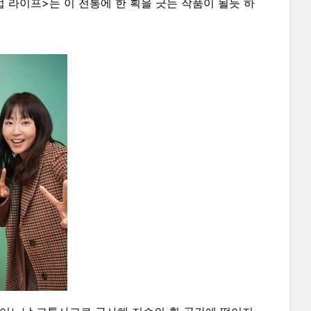
업 라이프>는 이 전통에 한 획을 긋는 작품이 될듯 하