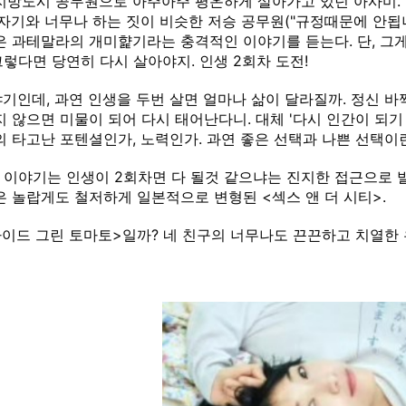
지방도시 공무원으로 아주아주 평온하게 살아가고 있던 아사미.
 자기와 너무나 하는 짓이 비슷한 저승 공무원("규정때문에 안됩
삶은 과테말라의 개미햝기라는
충격적인 이야기를 듣는다. 단, 그
 그렇다면 당연히 다시 살아야지. 인생 2회차 도전!
기인데, 과연 인생을 두번 살면 얼마나 삶이 달라질까. 정신 바
지 않으면 미물이 되어 다시 태어난다니. 대체 '다시 인간이 되기
의 타고난 포텐셜인가, 노력인가. 과연 좋은 선택과 나쁜 선택이란
식의 이야기는 인생이 2회차면 다 될것 같으냐는 진지한 접근으로
은 놀랍게도 철저하게 일본적으로 변형된 <섹스 앤 더 시티>.
라이드 그린 토마토>일까? 네 친구의 너무나도 끈끈하고 치열한