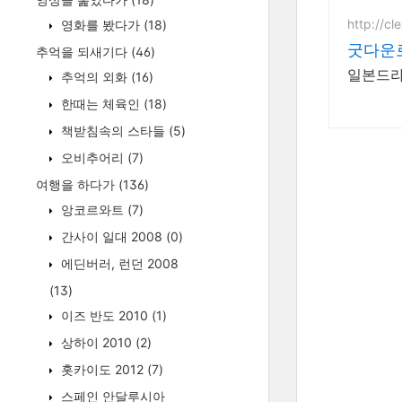
http://cl
영화를 봤다가
(18)
굿다운
추억을 되새기다
(46)
일본드라마
추억의 외화
(16)
한때는 체육인
(18)
책받침속의 스타들
(5)
오비추어리
(7)
여행을 하다가
(136)
앙코르와트
(7)
간사이 일대 2008
(0)
에딘버러, 런던 2008
(13)
이즈 반도 2010
(1)
상하이 2010
(2)
홋카이도 2012
(7)
스페인 안달루시아