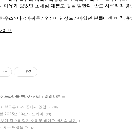
다 이유가 있었던 초세심 대본도 빛을 발한다. 안도 사쿠라의 명
하우스>나 <아씨두리안>이 인생드라마였던 분들에겐 비추. 왓
라이프
구독하기
>
드라마를 보다가
' 카테고리의 다른 글
 서부극은 아직 끝나지 않았다
(18)
 2023년 10편의 드라마
(13)
파보면 팔수록 믿기 어려운 바이오 벤처의 세계
(0)
 처음 터졌을 때
(0)