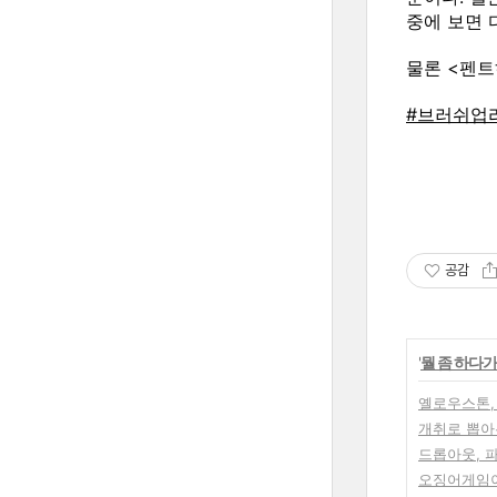
중에 보면 
물론 <펜트
#브러쉬업
공감
'
뭘 좀 하다가
옐로우스톤,
개취로 뽑아본
드롭아웃, 
오징어게임이