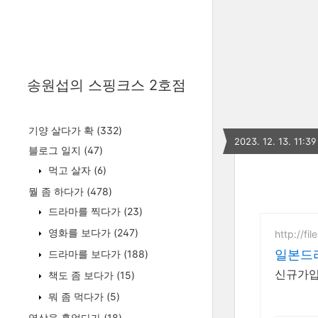
송원섭의 스핑크스 2호점
기양 살다가 확
(332)
2023. 12. 13. 11:39
블로그 일지
(47)
먹고 살자
(6)
뭘 좀 하다가
(478)
드라마를 찍다가
(23)
영화를 보다가
(247)
http://fil
일본드라
드라마를 보다가
(188)
신규가입 
책도 좀 보다가
(15)
뭐 좀 먹다가
(5)
영상을 훑었다가
(18)