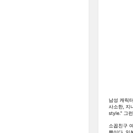
남성 캐릭터
사소한, 지나가
style."
소꼽친구 여
뿐이다. 일