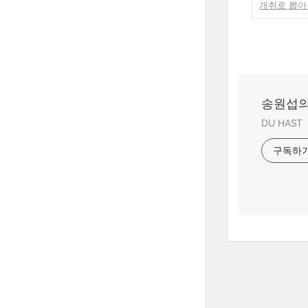
개취로 뽑아본
송원섭의
DU HAST
구독하