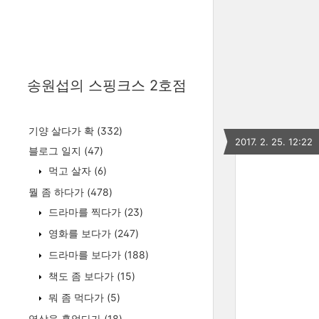
송원섭의 스핑크스 2호점
기양 살다가 확
(332)
2017. 2. 25. 12:22
블로그 일지
(47)
먹고 살자
(6)
뭘 좀 하다가
(478)
드라마를 찍다가
(23)
영화를 보다가
(247)
드라마를 보다가
(188)
책도 좀 보다가
(15)
뭐 좀 먹다가
(5)
영상을 훑었다가
(18)