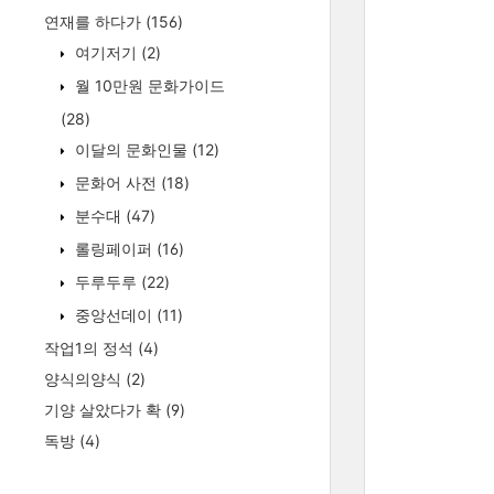
연재를 하다가
(156)
여기저기
(2)
월 10만원 문화가이드
(28)
이달의 문화인물
(12)
문화어 사전
(18)
분수대
(47)
롤링페이퍼
(16)
두루두루
(22)
중앙선데이
(11)
작업1의 정석
(4)
양식의양식
(2)
기양 살았다가 확
(9)
독방
(4)