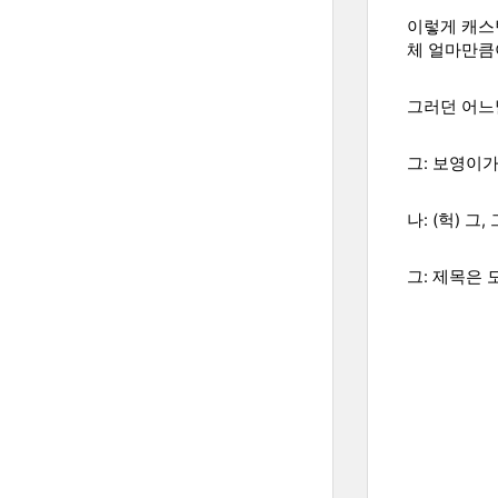
이렇게 캐스
체 얼마만큼
그러던 어느
그: 보영이
나: (헉) 그
그: 제목은 