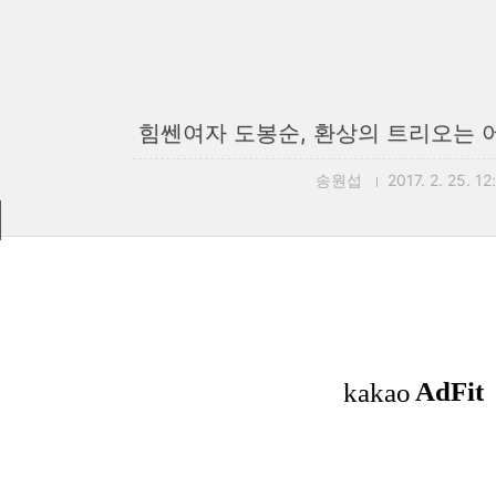
힘쎈여자 도봉순, 환상의 트리오는 어
송원섭
2017. 2. 25. 12