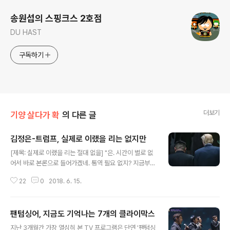
송원섭의 스핑크스 2호점
DU HAST
구독하기
더보기
기양 살다가 확
의 다른 글
김정은-트럼프, 실제로 이랬을 리는 없지만
글 내용
[제목: 실제로 이랬을 리는 절대 없을] "은. 시간이 별로 없
어서 바로 본론으로 들어가겠네. 통역 필요 없지? 지금부터
잘 듣게." 방에 들어서자마자 D는 은의 눈을 똑바로 바라보
22
0
2018. 6. 15.
며 속사포처럼 말을 쏟아냈다. 뭐라는 거야, 대꾸할 새도 없
이 D는 통역을 한쪽 구석 화장실로 몰아넣고 문을 잠갔다.
방 한켠의 디지털 타이머에서 시간이 조금씩 깎여 나가고
팬텀싱어, 지금도 기억나는 7개의 클라이막스
있었다. 43:36, 43:35, 43:34... 방에 들어온지 2분도 지
글 내용
나지 않아 이 키 큰 백인 남자와 단 둘만 남게 되고 보니 위
지난 3개월간 가장 열심히 본 TV 프로그램은 단연 '팬텀싱