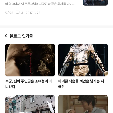
산이 식도를 타고 올라오는게 느껴졌다. 은은 콜라를 마시
어'였습니다. 이 프로그램의 제작진과 같은 회사를 다니고
고 싶었다. "은. 퀴즈를 하나 내겠네. 자네는 내가 왜 대통령
있기 때문에 뭔가 좀 더 많은 정보를 가지고 있을 거라고 생
이 됐다고 생각하나?" 뭐지? 이건 누구나 다 아는 거 아닌
98
13
2017. 1. 28.
각하실 수도 있겠지만, 사실 그렇지는 않습니다. JTBC의
가? "젊은 시절부터 꿈이 대통령 아니었습니까?..
히트작 '히든싱어'를 만들었던 조승욱 CP에게 언젠가 "다
음엔 뭘 할 거냐"고 물은 적이 있고, "한국의 일 디보 같은
팀을 만드는 서바이벌 프로그램을 해볼까 한다"는 이야기
를 들은 게 전부입니다. 그 뒤로는 방송이 시작될 때까지 아
이 블로그 인기글
무 사전 정보도 들은 게 없었습니다. (방송이 끝나 이 글을
쓰고 있는 지금도, 저 역시 그냥 시청자 중 한 사람의 입장
일 뿐입니다.) 아무튼 첫 방송. 다소 싱겁게 시작했습니다.
무슨 거창한 세레모니도, 의미 부여도 없이 곧바로 출연자
들이 한 ..
후궁, 진짜 주인공은 조여정이 아
마이클 잭슨을 껴안은 남자는 지
니었다
금?