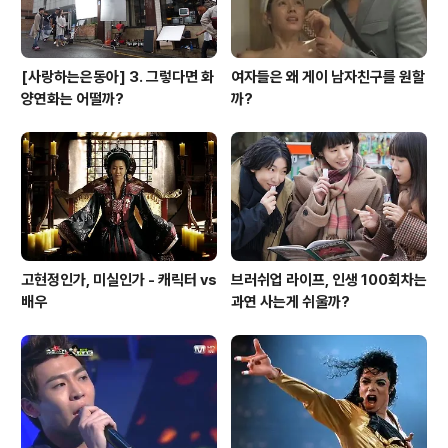
[사랑하는은동아] 3. 그렇다면 화
여자들은 왜 게이 남자친구를 원할
양연화는 어떨까?
까?
고현정인가, 미실인가 - 캐릭터 vs
브러쉬업 라이프, 인생 100회차는
배우
과연 사는게 쉬울까?