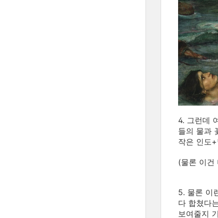
4.
그런데 
들의 물과 
작은 인도+
(물론 이건
5. 물론 
다 합쳤다는
보여줄지 