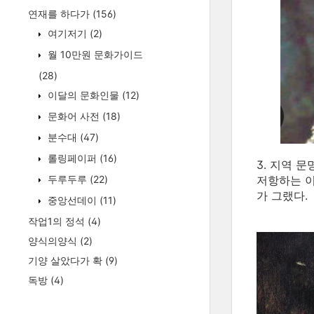
연재를 하다가
(156)
여기저기
(2)
월 10만원 문화가이드
(28)
이달의 문화인물
(12)
문화어 사전
(18)
분수대
(47)
롤링페이퍼
(16)
3. 지역 
두루두루
(22)
저항하는 이
가 그랬다.
중앙선데이
(11)
작업1의 정석
(4)
양식의양식
(2)
기양 살았다가 확
(9)
독방
(4)