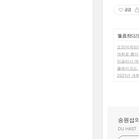
공감
'
뭘 좀 하다가
오징어게임이
개취로 뽑아본
잉글리시 게
플레이크드,
2021년 개
송원섭의
DU HAST