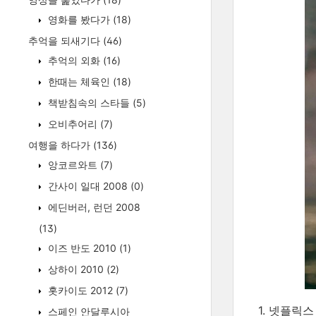
영화를 봤다가
(18)
추억을 되새기다
(46)
추억의 외화
(16)
한때는 체육인
(18)
책받침속의 스타들
(5)
오비추어리
(7)
여행을 하다가
(136)
앙코르와트
(7)
간사이 일대 2008
(0)
에딘버러, 런던 2008
(13)
이즈 반도 2010
(1)
상하이 2010
(2)
홋카이도 2012
(7)
1. 넷플릭
스페인 안달루시아