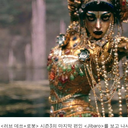
스 <러브 데쓰+로봇> 시즌3의 마지막 편인 <Jibaro>를 보고