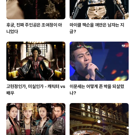
후궁, 진짜 주인공은 조여정이 아
마이클 잭슨을 껴안은 남자는 지
니었다
금?
고현정인가, 미실인가 - 캐릭터 vs
이문세는 어떻게 존 박을 되살렸
배우
나?