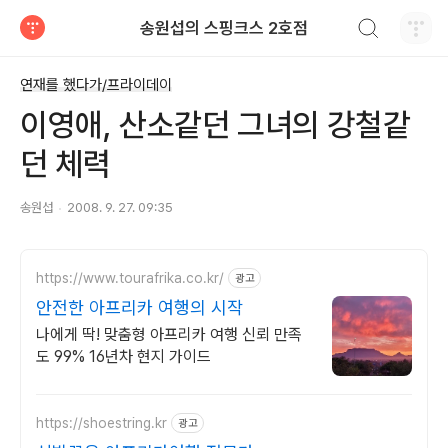
검색하기
송원섭의 스핑크스 2호점
티스토리
연재를 했다가/프라이데이
이영애, 산소같던 그녀의 강철같
던 체력
송원섭
2008. 9. 27. 09:35
https://www.tourafrika.co.kr/
광고
안전한 아프리카 여행의 시작
나에게 딱! 맞춤형 아프리카 여행 신뢰 만족
도 99% 16년차 현지 가이드
https://shoestring.kr
광고