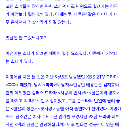
고된 스케줄이 잡히면 픽픽 쓰러져 바로 병원으로 실려가는 경우
가 예전보다 훨씬 잦아졌다. 이제는 '링거 투혼' 같은 이야기가 너
무 흔해져서 기삿거리가 되질 않는다.
옛날엔 안 그랬느냐고?
예전에는 스타가 되려면 체력이 필수 요소였다. 이쯤에서 기억나
는 스타가 있다.
이영애를 처음 본 것은 지난 96년초 방송됐던 KBS 2TV 드라마
<파파> 때였다. 당시 <파파>의 남자주인공인 배용준은 김지호와
함께 데뷔했던 캠퍼스 드라마 <사랑의 인사>와 <젊은이의 양지>
를 마치고 막 떠오르던 시점이었고, 그를 톱스타의 반열에 올려 놓
은 <맨발의 청춘> <첫사랑> 등엔 아직 출연하기 전이었다. 이영애
역시 '산소같은 여자' CF로 큰 인기를 모았지만 93년 드라마 데뷔
작인 <댁의 남편은 안녕하십니까> 이후 별다른 성공작이 없을 때