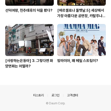
선덕여왕, 천추태후의 덕을 봤다?
[바르셀로나 둘쨋날.5] 세상에서
가장 아름다운 공연장, 카탈루냐
음악당
[사랑하는은동아] 3. 그렇다면 화
맘마미아, 왜 메릴 스트립이?
양연화는 어떨까?
의안내
티스토리
로그인
고객센터
© Daum Corp.