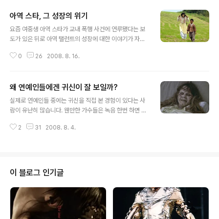
스타로 대접받을만한 사람들은 음식에 대해 일가견을 갖게
아역 스타, 그 성장의 위기
됩니다. 따라서 스타들이 식당을 내면 잘 되는 것은 결코 손
글 내용
님들이 스타들을 보러 가기 때문이 아닙니다. 그들이 나름
요즘 여중생 아역 스타가 교내 폭행 사건에 연루됐다는 보
대로 '맛'에 대해서는 대한민국에서 어떤 계층에도 뒤지지
도가 있은 뒤로 아역 탤런트의 성장에 대한 이야기가 자주
않을 정도로 일가견을 갖고 있기 때문입니다. 이런 고수의
등장하고 있습니다. 어린 배우들이 잘 자라는 건 뭣보다 중
면모는 항상 드러나는 것은 아닙니다. 저도 송승헌군이 어
0
26
2008. 8. 16.
요한 일이고, 거기에 대해 관심이 늘어나는 것도 좋은 일이
느날 문득 설렁탕 얘기를 하지 않았더라면 그가 맛에 대해
겠지만, 사실 현장에서 보고 들은 사람이 아니면 별 의미없
감각이 있다는 걸 몰랐을 겁니다. ..
는 얘기도 많더군요. 사진이 영화 의 한 장면이라는 걸 모르
왜 연예인들에겐 귀신이 잘 보일까?
는 분은 거의 없을 겁니다. 하지만 저 소년이 바로 몇해 전,
글 내용
에서 어린 세자 역을 맡아 안방극장을 들었다 놨다 했던 아
실제로 연예인들 중에는 귀신을 직접 본 경험이 있다는 사
역스타 권오민 군이라는 걸 아시는 분은 그렇게 많지 않을
람이 유난히 많습니다. 웬만한 가수들은 녹음 한번 하면 귀
겁니다. 그리고 또 최근 '이산'에서 대수(이종수)의 아역으
신을 접해 본다고 하고, 가끔 귀신들이 이번 드라마가 잘 될
로 나온 배우라는 것도 알고 계셨나요? 아역 탤런트 중에
2
31
2008. 8. 4.
지, 이번 영화가 잘 될지 아닐지를 알려준다는 사람도 있습
어른으로 성장해서 크게 성공한 사람은 적지 않습니다. 20
니다. 이 사람들은 왜 귀신과 유난히 가까운 걸까요? 전부
세기를 대표하는 아..
지어낸 얘기들일까요? 그럴 지도 모르지만 이 바닥(?)에선
나름대로 오래 된 설명이 있습니다. 대략 이런 설명입니다.
아무리 연기를 못하는 여배우도 술집 작부 역할과 무당 역
이 블로그 인기글
할은 잘 한다는 속설이 있습니다. 왜일까요. 세 가지 종류의
직업에 필요한 '끼'가 서로 통하기 때문이라고 설명하는 사
람도 있죠. 이 '끼'는 바로 '신끼'라고 흔히 부르는 그것과 본
질적으로 같은 거라는군요. 가수들의 녹음실이나 영화 현
상실 등에는 귀..