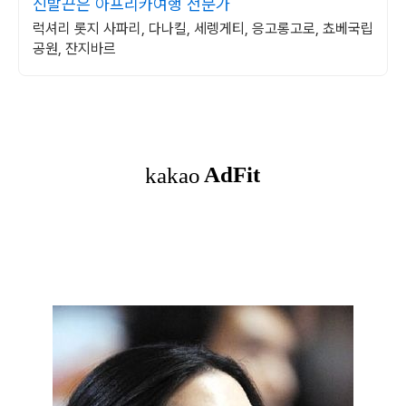
신발끈은 아프리카여행 전문가
럭셔리 롯지 사파리, 다나킬, 세렝게티, 응고롱고로, 쵸베국립
공원, 잔지바르