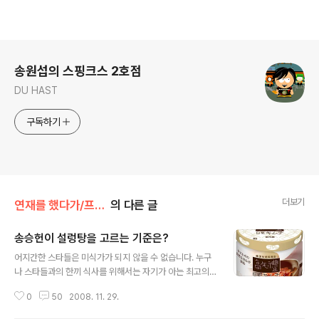
로그 정보
송원섭의 스핑크스 2호점
DU HAST
구독하기
더보기
연재를 했다가/프라이데이
의 다른 글
송승헌이 설렁탕을 고르는 기준은?
글 내용
어지간한 스타들은 미식가가 되지 않을 수 없습니다. 누구
나 스타들과의 한끼 식사를 위해서는 자기가 아는 최고의
장소를 마련하려고 애쓰기 때문입니다. 물론 김정은이나
0
50
2008. 11. 29.
손예진처럼 아직도 "먹고 싶은 음식이 뭐냐?"고 물으면 가
장 먼저 '떡볶이'라고 대답하는 사람들도 있지만, 그래도 톱