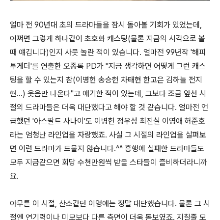
얼마 전 90년대 초의 드라마들을 잠시 돌아볼 기회가 있었는데,
어쩌면 그렇게 하나같이 초호화 캐스팅(물론 지금의 시각으로 볼
때 얘깁니다)인지 사뭇 놀란 적이 있습니다. 얼마전 99년작 '해피
투게더'를 연출한 오종록 PD가 "지금 생각하면 어떻게 그런 캐스
팅을 할 수 있는지 참(이병헌 송승헌 차태현 한고은 김하늘 전지
현...) 웃음만 나온다"고 얘기한 적이 있는데, 그보다 조금 앞선 시
절의 드라마들은 더욱 대단했다고 해야 할 것 같습니다. 얼마전 언
급했던 '아스팔트 사나이'도 이병헌 정우성 최진실 이영애 허준호
라는 엄청난 라인업을 자랑했죠. 사실 그 시절의 라인업을 살펴보
면 이런 드라마가 드물지 않습니다.^^ 흥행에 실패한 드라마들도
모두 지금같으면 회당 수천만원씩 받을 스타들이 즐비하더라니까
요.
아무튼 이 시절, 산소같던 이영애는 정말 대단했습니다. 물론 그 시
절엔 연기력이나 미모보다 다른 측면이 더욱 돋보였죠. 지칠줄 모