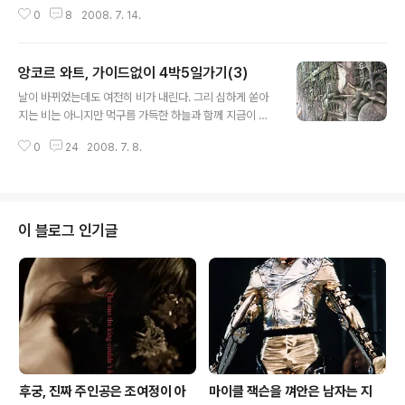
작된다. 흔히 이런 대형건물의 입구는 정남쪽에 있을 것이
당(이 시리즈의 2편에 집중 소개돼 있습니다)에 간 터라 현
0
8
2008. 7. 14.
당연한 일이지만 앙코르 와트의 입구는 서쪽을 바라보고
지 식당에 그리 많이 가지 않았기 때문입니다. 하지만 이 집
있다. 이것 역시 의미심장하다. 서쪽은 당연히 망자의 방향.
하나만큼은 정..
거대한 앙코르와트는 산사람을 위한 건물이 아니라 죽은
앙코르 와트, 가이드없이 4박5일가기(3)
자를 위한 건물임이 뚜렷이 드러나는 부분이다.저 해자테
글 내용
라스에서 앙코르와트 쪽을 바라보면 이렇게 보인다. 탑문
날이 바뀌었는데도 여전히 비가 내린다. 그리 심하게 쏟아
이 너무 커서 사원 중앙의 다섯 탑은 이 위치에선 아직 잘
지는 비는 아니지만 먹구름 가득한 하늘과 함께 지금이 캄
보이지 않는다. 아무튼 저 중앙 탑문까지 약 300m를 걸어
보디아의 우기라는 것을 충분히 알 수 있게 하는 그런 비다.
가고, 중앙 탑문에서 다시 한 300m를 걸어가야 마침내 사
0
24
2008. 7. 8.
씨엠립 시내에서 앙코르 와트까지는 차로 약 15~20분 거
원이 시작된다. 사원 가는 길에서 발견한 기이한 생물. 분명
리. 시내를 벗어나 앙코르 와트로 가는 대로변(그래봐야 4
히 고양이의 얼굴인데 사이즈는..
차선 정도 된다)에 소피텔과 메르디앙 호텔이 있다. 앙코르
와트가 저 멀리 보이고, 차는 좌회전해 다시 달린다.이내 앙
코르 종합 매표소에 도착. 대부분의 사람들이 40불짜리 3
이 블로그 인기글
일권을 산다. 이 표를 사면 3일간 표를 보여주기만 하는 것
으로 모든 주요 관광지의 출입이 자유롭다. 단 3일권부터
는 사진을 부착해야 하므로 미리 사진을 가져가는 것이 현
명하다. 현장에서 사진을 찍을 수도 있지만 줄의 길이가 장
난 아니다.모든 걸 제쳐두..
후궁, 진짜 주인공은 조여정이 아
마이클 잭슨을 껴안은 남자는 지