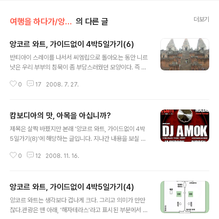
더보기
여행을 하다가/앙코르와트
의 다른 글
앙코르 와트, 가이드없이 4박5일가기(6)
글 내용
반티아이 스레이를 나서서 씨엠립으로 돌아오는 동안 니르
낫은 우리 부부의 침묵이 좀 부담스러웠던 모양이다. 즉 3
0분이면 다 보고 나올 수밖에 없게 만든(주요 조각들은 손
0
17
2008. 7. 27.
상을 우려해 멀리서나 볼 수 있게 되어 있다) 반티아이 스레
이를 보려고 추가 요금까지 받으면서 비포장도로를 한시간
이나 달려왔느냐는 비난으로 침묵을 해석한 듯 니르낫은
캄보디아의 맛, 아목을 아십니까?
당초 예정에 없었던 프레 룹을 들렀다. 프레 룹은 앙코르 와
글 내용
트를 연상시키는 5탑형 사원으로, 대지 위로 우뚝 솟아오
제목은 살짝 바꿨지만 본래 '앙코르 와트, 가이드없이 4박
른 규모가 어쩐지 피라미드를 연상키는 거대 유적이다. 물
5일가기(8)'에 해당하는 글입니다. 지나간 내용을 보실 분
론 앙코르 와트와 마찬가지로 역시 정면에서는 세개의 탑
들은 왼쪽 Category에서 '여행을 하다가/ 앙코르와트' 폴
만 보인다.특히 위 사진에서도 보듯 층층이 쌓아올린 돌은
0
12
2008. 11. 16.
더를 누르시기 바랍니다. 씨엠립 여행 4일째. 서울서 안 하
붉은 색을 띤 라테라이트(뭔지는 모른다)라서 매우 선명한
던 걷기 운동을 좀 하고 났더니 피로도 밀려오고 좀 쉬어야
느낌을 준다. 나중에 자세히 설명을 읽어..
겠다는 생각이 들었습니다. 원래 휴가라는 게 좀 농창거리
앙코르 와트, 가이드없이 4박5일가기(4)
는 맛도 있어야 하는 것 아닙니까? 기사 니르낫 군과의 계
글 내용
약도 2일째와 3일째 뿐. 실컷 늦잠을 자면서 게으름을 부
앙코르 와트는 생각보다 겁나게 크다. 그리고 의미가 만만
린 뒤에 툭툭을 타고 맛집 순례에 나섰습니다. 사실 맛집이
찮다.관광은 맨 아래, '해자테라스'라고 표시된 부분에서 시
라고 소개를 하려면 좀 민망합니다. 기회만 있으면 북한 식