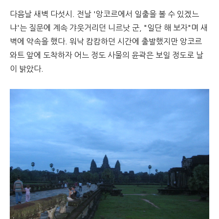
다음날 새벽 다섯시. 전날 '앙코르에서 일출을 볼 수 있겠느
냐'는 질문에 계속 갸웃거리던 니르낫 군, "일단 해 보자"며 새
벽에 약속을 했다. 워낙 캄캄하던 시간에 출발했지만 앙코르
와트 앞에 도착하자 어느 정도 사물의 윤곽은 보일 정도로 날
이 밝았다.