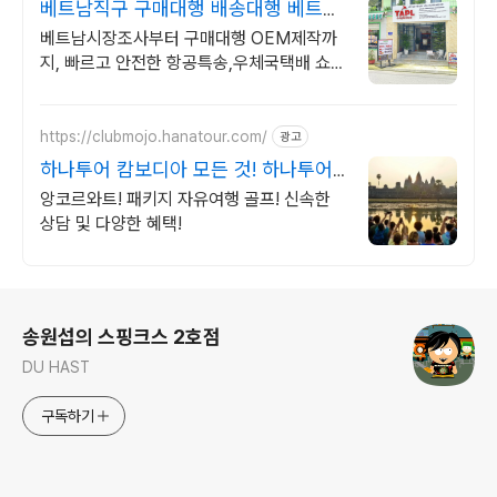
베트남직구 구매대행 배송대행 베트
남-한국 양방향 국제택배
베트남시장조사부터 구매대행 OEM제작까
지, 빠르고 안전한 항공특송,우체국택배 쇼피
라자다 롯데쇼핑 온/오프라안 구매대행 빠르
고 안전하고 친절합니다.
https://clubmojo.hanatour.com/
광고
하나투어 캄보디아 모든 것! 하나투어
공식예약 인증센터
앙코르와트! 패키지 자유여행 골프! 신속한
상담 및 다양한 혜택!
로그 정보
송원섭의 스핑크스 2호점
DU HAST
구독하기