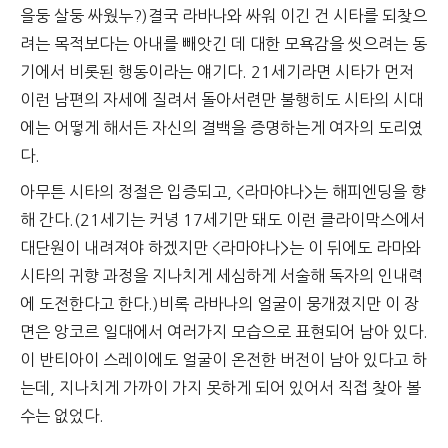
을둥 살둥 싸웠누?)결국 라바나와 싸워 이긴 건 시타를 되찾으
려는 목적보다는 아내를 빼앗긴 데 대한 모욕감을 씻으려는 동
기에서 비롯된 행동이라는 얘기다. 21세기라면 시타가 먼저
이런 남편의 자세에 질려서 돌아서련만 불행히도 시타의 시대
에는 어떻게 해서든 자신의 결백을 증명하는게 여자의 도리였
다.
아무튼 시타의 정절은 입증되고, <라마야나>는 해피엔딩을 향
해 간다.(21세기는 커녕 17세기만 돼도 이런 클라이막스에서
대단원이 내려져야 하겠지만 <라마야나>는 이 뒤에도 라마와
시타의 귀향 과정을 지나치게 세심하게 서술해 독자의 인내력
에 도전한다고 한다.)비록 라바나의 얼굴이 뭉개졌지만 이 장
면은 앙코르 일대에서 여러가지 모습으로 표현되어 남아 있다.
이 반티아이 스레이에도 얼굴이 온전한 버전이 남아 있다고 하
는데, 지나치게 가까이 가지 못하게 되어 있어서 직접 찾아 볼
수는 없었다.