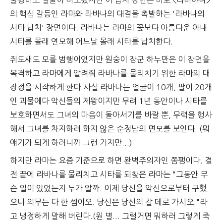
불행히도 얼굴이 마모됐지만 이 납치 장면은 바로 <라마야나>
의 핵심 갈등인 라마와 라바나의 대결을 촉발하는 '라바나의
시타 납치' 장면이다. 라바나는 라마의 꽃보다 아름다운 아내
시타를 몰래 연모해 어느날 몰래 시타를 납치한다.
쥐도새도 모를 범행이었지만 원숭이 장군 하누만은 이 장면을
목격하고 라마에게 알려줘 라바나를 물리치기 위한 라마의 대
장정을 시작하게 한다.사실 라바나는 얼굴이 10개, 팔이 20개
인 괴물에다 악신들의 제왕이지만 무려 1년 동안이나 시타를
보호하면서도 그녀의 마음이 돌아서기를 바랄 뿐, 무력을 행사
해서 그녀를 차지하려 하지 않은 순정남의 면모를 보인다. (뭐
얘기가 되게 하려니까 그런 거지만...)
하지만 라마는 요즘 기준으로 하면 완벽주의자인 쫌팽이다. 결
전 끝에 라바나를 물리치고 시타를 되찾은 라마는 "그동안 무
슨 일이 있었는지 누가 알까. 이제 당신을 악신으로부터 구했
으니 의무는 다 한 셈이오. 당신은 당신의 갈 데로 가시오."라
고 냉정하게 말해 버린다.(원 별... 그럴거면 뭐하러 그렇게 죽