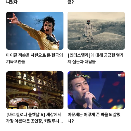
니었다
금?
마이클 잭슨을 사탄으로 몬 한국의
[인터스텔라]에 대해 궁금한 열가
기독교인들
지 질문과 대답들
[바르셀로나 둘쨋날.5] 세상에서
이문세는 어떻게 존 박을 되살렸
가장 아름다운 공연장, 카탈루냐
나?
음악당