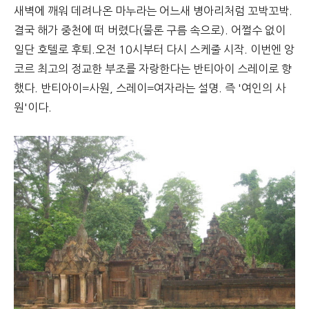
새벽에 깨워 데려나온 마누라는 어느새 병아리처럼 꼬박꼬박.
결국 해가 중천에 떠 버렸다(물론 구름 속으로). 어쩔수 없이
일단 호텔로 후퇴.오전 10시부터 다시 스케줄 시작. 이번엔 앙
코르 최고의 정교한 부조를 자랑한다는 반티아이 스레이로 향
했다. 반티아이=사원, 스레이=여자라는 설명. 즉 '여인의 사
원'이다.