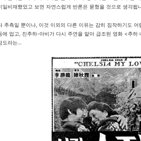
 비일비재했었고 보면 자연스럽게 반론은 묻혔을 것으로 생각됩
다 추측일 뿐이나, 이것 이외의 다른 이유는 감히 짐작하기도 어
등에 업고, 진추하-아비가 다시 주연을 맡아 급조된 영화 <추하
정도라는...