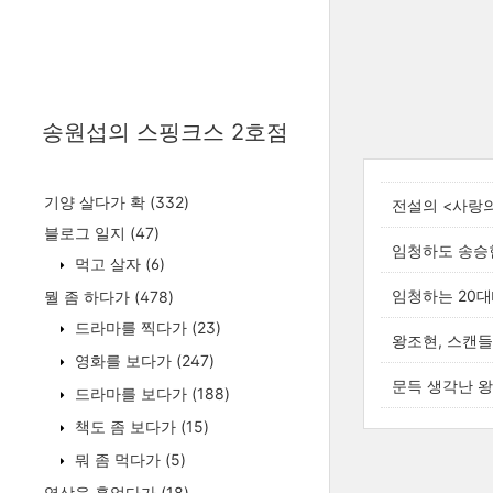
송원섭의 스핑크스 2호점
기양 살다가 확
(332)
전설의 <사랑의
블로그 일지
(47)
임청하도 송승
먹고 살자
(6)
임청하는 20대
뭘 좀 하다가
(478)
드라마를 찍다가
(23)
왕조현, 스캔
영화를 보다가
(247)
문득 생각난 
드라마를 보다가
(188)
책도 좀 보다가
(15)
뭐 좀 먹다가
(5)
영상을 훑었다가
(18)