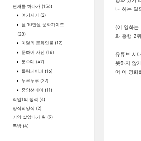
영화'였기 
연재를 하다가
(156)
나 하는 일
여기저기
(2)
월 10만원 문화가이드
(이 영화는
(28)
화 흥행 2
이달의 문화인물
(12)
문화어 사전
(18)
유튜브 시대
분수대
(47)
뜻하지 않게
롤링페이퍼
(16)
어 이 영화
두루두루
(22)
중앙선데이
(11)
작업1의 정석
(4)
양식의양식
(2)
기양 살았다가 확
(9)
독방
(4)