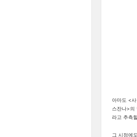
아마도 <사
스잔나>의 
라고 추측할
그 시점에도