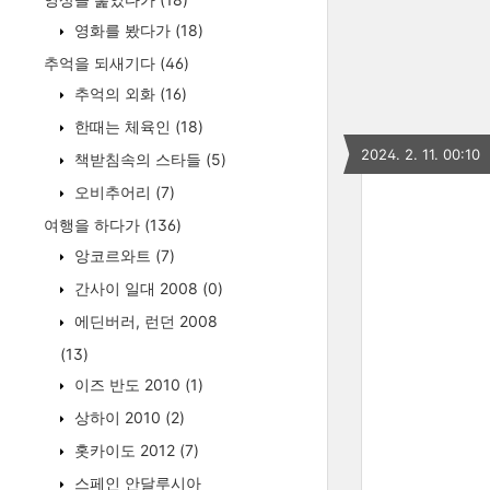
영화를 봤다가
(18)
추억을 되새기다
(46)
추억의 외화
(16)
한때는 체육인
(18)
2024. 2. 11. 00:10
책받침속의 스타들
(5)
오비추어리
(7)
여행을 하다가
(136)
앙코르와트
(7)
간사이 일대 2008
(0)
에딘버러, 런던 2008
(13)
이즈 반도 2010
(1)
상하이 2010
(2)
홋카이도 2012
(7)
스페인 안달루시아