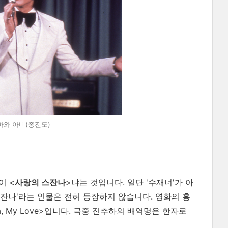
진추하와 아비(종진도)
이 <
사랑의 스잔나
>냐는 것입니다. 일단 '수재너'가 아
스잔나'라는 인물은 전혀 등장하지 않습니다. 영화의 홍
ia, My Love>입니다. 극중 진추하의 배역명은 한자로