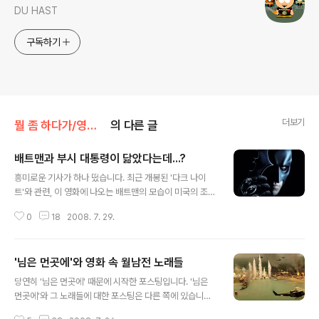
DU HAST
구독하기
더보기
뭘 좀 하다가/영화를 보다가
의 다른 글
배트맨과 부시 대통령이 닮았다는데...?
글 내용
흥미로운 기사가 하나 떴습니다. 최근 개봉된 '다크 나이
트'와 관련, 이 영화에 나오는 배트맨의 모습이 미국의 조지
W. 부시 대통령을 연상시킨다는 얘기더군요. 월 스트리트
0
18
2008. 7. 29.
저널(WSJ)에 실린 한 칼럼에 근거한 기사였습니다. htt
p://www.kukinews.com/news/article/view.asp?p
age=1&gCode=int&arcid=0920984551&cp=nv
'님은 먼곳에'와 영화 속 월남전 노래들
보다 보니 궁금해서 원문을 찾아 봤습니다. 그런데... 웃을
글 내용
수밖에 없었습니다. 일단 한글 기사를 좀 보시기 바랍니다.
당연히 '님은 먼곳에' 때문에 시작한 포스팅입니다. '님은
그럼 이유를 금방 아실 수 있습니다. > (이상 국내 모 일간
먼곳에'와 그 노래들에 대한 포스팅은 다른 쪽에 있습니다.
지 기사.) 이 기사를 봐선 앤드류 클래번이라는 사람은 부시
이 글은 거기서 시작돼 본격적으로 다른 영화들과 그 수록