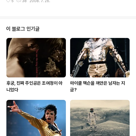
에 대해 상당히 비판적인 입장을 견지하고 있는 것처럼 보
5
38
2008. 7. 26.
곡들을 살펴보는 내용입니다. 월남전을 소재로 한 작품의
입니다. 그런데 과연 그럴까요? 자,..
음악 중 가장 강렬하게 남아 있는 건 개인적으로는 역시 롤
링 스톤스의 Paint It Black입니다. 실제로 당시 월남에 있
던 병사들이 즐겨 듣던 음악이기도 하고, TV 시리즈 '머나
먼 정글'의 주제곡으로 명성을 떨쳤죠. (그런데 정작 '머나
이 블로그 인기글
먼 정글'이 국내 방송될 때 이 노래는 금지곡 - 반전, 퇴폐성
이라는 이유로 - 이었습니다. 그걸 모르고 오프닝을 그대로
살려 놓았던 담당자는 뜨악했죠. 하지만 그걸 문제삼은 사
람이 아무도 없어서 조용히 넘어갔다는 엄청난 얘기가 있
습니다.)..
후궁, 진짜 주인공은 조여정이 아
마이클 잭슨을 껴안은 남자는 지
니었다
금?