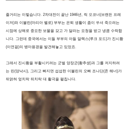
줄거리는 이렇습니다. 2차대전이 끝난 1946년, 릭 오코너(브랜든 프레
이저)와 이블린(마리아 벨로) 부부는 은퇴 생활이 좀이 쑤셔 죽으려는
시점에 상해로 중요한 보물을 갖고 가 달라는 요청을 받고 냉큼 수락합
니다. 그런데 중국에서는 이들 부부의 아들 알렉스(루크 포드)가 진시황
(이연걸)의 병마용갱을 발견해놓고 있었죠.
그래서 진시황을 부활시키려는 군벌 양장군(황추생)과 그를 저지하려
는 린(양낙시), 그리고 빠지면 섭섭한 이블린의 오빠 조나단(존 해너)가
뒤얽혀 엎치락 뒤치락 대 활극을 펼칩니다.