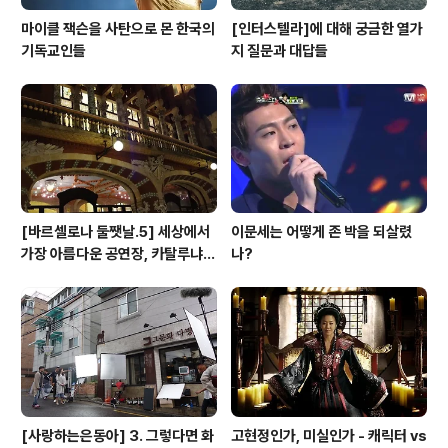
마이클 잭슨을 사탄으로 몬 한국의
[인터스텔라]에 대해 궁금한 열가
기독교인들
지 질문과 대답들
[바르셀로나 둘쨋날.5] 세상에서
이문세는 어떻게 존 박을 되살렸
가장 아름다운 공연장, 카탈루냐
나?
음악당
[사랑하는은동아] 3. 그렇다면 화
고현정인가, 미실인가 - 캐릭터 vs