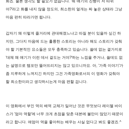
화죠. 물론 생각도 할 필요가 없습니다. '뭐 얘기의 진행이 저 따위
야?'라고 화를 내지 않을 정도의, 최소한의 얼개는 짜 놓은 상태라 그냥
마음 편히 따라가면 됩니다.
갑자기 왜 이렇게 줄거리에 관대해졌느냐고 따질 분이 있을까 싶긴 하
지만, 그다지 마음에 드는 훌륭한 스토리는 아니라 해도 스토리가 갖춰
야 할 기본적인 요소들은 모두 충족하고 있습니다. 쓸데 없는 곁가지로
'대체 왜 얘기가 이런 데서 겉도는 거야?'하는 느낌을 주거나, 쓸데도 없
는 설명으로 템포만 뜰어뜨리지는 않고 있으니까요. 아, '가족 이야기'가
좀 지루하게 느껴지긴 하지만 그건 가족영화로서의 이 영화가 갖춰야
할 최소한이라고 생각하시는게 마음 편할 겁니다.
이 영화에서 부인 역의 배역 교체가 일어난 것은 무엇보다 레이첼 바이
스가 '엄마 역할'에 너무 크게 초점을 맞춘 대본에 불만이 많았기 때문이
라고 합니다. 애엄마 역을 좋아하는 배우는 사실 없다고 봐도 좋겠죠.^