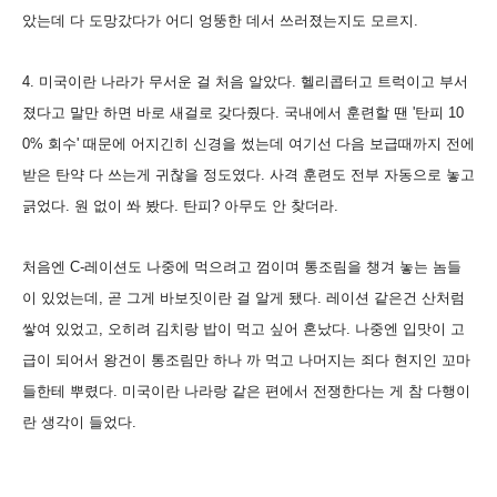
았는데 다 도망갔다가 어디 엉뚱한 데서 쓰러졌는지도 모르지.
4. 미국이란 나라가 무서운 걸 처음 알았다. 헬리콥터고 트럭이고 부서
졌다고 말만 하면 바로 새걸로 갖다줬다. 국내에서 훈련할 땐 '탄피 10
0% 회수' 때문에 어지긴히 신경을 썼는데 여기선 다음 보급때까지 전에
받은 탄약 다 쓰는게 귀찮을 정도였다. 사격 훈련도 전부 자동으로 놓고
긁었다. 원 없이 쏴 봤다. 탄피? 아무도 안 찾더라.
처음엔 C-레이션도 나중에 먹으려고 껌이며 통조림을 챙겨 놓는 놈들
이 있었는데, 곧 그게 바보짓이란 걸 알게 됐다. 레이션 같은건 산처럼
쌓여 있었고, 오히려 김치랑 밥이 먹고 싶어 혼났다. 나중엔 입맛이 고
급이 되어서 왕건이 통조림만 하나 까 먹고 나머지는 죄다 현지인 꼬마
들한테 뿌렸다. 미국이란 나라랑 같은 편에서 전쟁한다는 게 참 다행이
란 생각이 들었다.