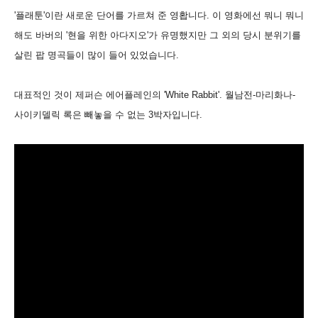
'플래툰'이란 새로운 단어를 가르쳐 준 영홥니다. 이 영화에선 뭐니 뭐니
해도 바버의 '현을 위한 아다지오'가 유명했지만 그 외의 당시 분위기를
살린 팝 명곡들이 많이 들어 있었습니다.
대표적인 것이 제퍼슨 에어플레인의 'White Rabbit'. 월남전-마리화나-
사이키델릭 록은 빼놓을 수 없는 3박자입니다.