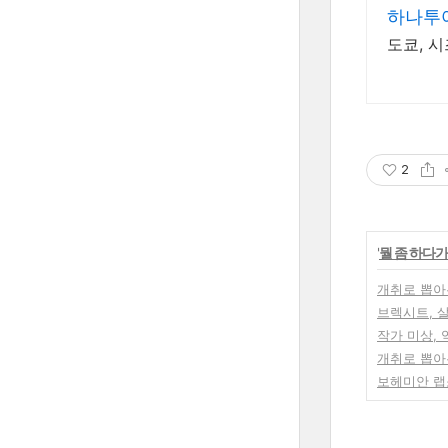
하나투어
도쿄, 
2
'
뭘 좀 하다가
개취로 뽑아본
브렉시트, 
작가 미상,
개취로 뽑아본
보헤미안 랩