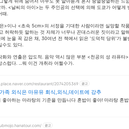
 그렇게 뒤에 숨어서 아무도 못 알아듣게 혼자 중얼중얼하는 느
까. <날씨의 아이>는 두 주인공의 선택에 의해 도쿄가 어떻게 
어때.
은>이나 <초속 5cm>의 서정을 기대한 사람이라면 실망할 작품
라고 허락하듯 말하는 것 자체가 너무나 꼰대스러운 짓이라고 말
에 눈을 꼭 감은 채, 30여년 전 책에서 읽은 '도덕적 당위'가 
일수도 있다.
작화와 연출은 압도적. 음악 역시 많은 부분 <천공의 성 라퓨타
스럽다. ...뭐 이건 개취라 어쩔수가.
m.place.naver.com/restaurant/2074205369
광고
가족 외식은 마유유 회식,외식,데이트에 강추
 좋아하는 마라탕의 기준을 만듭니다 혼밥이 좋아! 마라탕 혼밥
clubmojo.hanatour.com/
광고