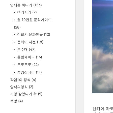
연재를 하다가
(156)
여기저기
(2)
월 10만원 문화가이드
(28)
이달의 문화인물
(12)
문화어 사전
(18)
분수대
(47)
롤링페이퍼
(16)
두루두루
(22)
중앙선데이
(11)
작업1의 정석
(4)
양식의양식
(2)
기양 살았다가 확
(9)
독방
(4)
신카이 마코