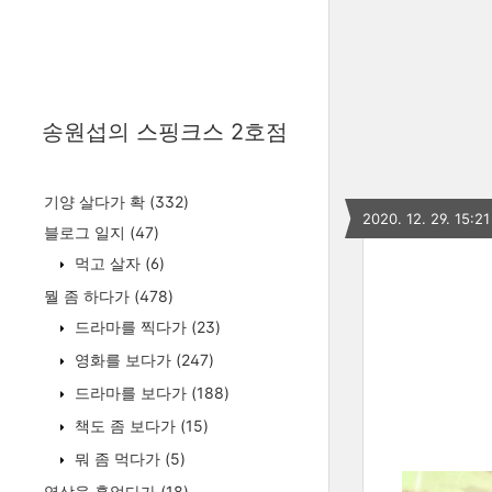
송원섭의 스핑크스 2호점
기양 살다가 확
(332)
2020. 12. 29. 15:21
블로그 일지
(47)
먹고 살자
(6)
뭘 좀 하다가
(478)
드라마를 찍다가
(23)
영화를 보다가
(247)
드라마를 보다가
(188)
책도 좀 보다가
(15)
뭐 좀 먹다가
(5)
영상을 훑었다가
(18)