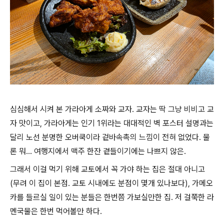
심심해서 시켜 본 가라아게 소짜와 교자. 교자는 딱 그냥 비비고 교
자 맛이고, 가라아게는 인기 1위라는 대대적인 벽 포스터 설명과는
달리 노선 분명한 오버쿡이라 겉바속촉의 느낌이 전혀 없었다. 물
론 뭐... 여행지에서 맥주 한잔 곁들이기에는 나쁘지 않은.
그래서 이걸 먹기 위해 교토에서 꼭 가야 하는 집은 절대 아니고
(무려 이 집이 본점. 교토 시내에도 분점이 몇개 있나보다), 가메오
카를 들르실 일이 있는 분들은 한번쯤 가보실만한 집. 저 걸쭉한 라
멘국물은 한번 먹어볼만 하다.