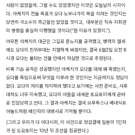
사람이 없었을까. 그럴 수도 있었겠지만 이것은 오늘날의 시각이
다. 아케치의 전술 목표가 오다 노부나가의 목을 치려는 것인지는
당연히 극소수의 측근들만 알았을 것이고, 대부분은 직속 지휘관
의 명령을 충실히 이행했을 것이다("뭔 이유가 있겠지.").
아무튼 아케치의 대군은 그길로 혼노지를 공격했고, 병력의 열세
에도 오다의 친위부대는 치열하게 싸웠지만, 결국 6월2일 오전 8
시경 오다는 불타는 건물 안에서 자살한 것으로 추정된다.
비록 기습 공격은 성공했지만 아케치가 오다를 대체 왜 죽였는지,
오다를 죽임으로써 무엇을 이루려 한 것인지는 지금까지도 정답이
없다. 오다의 자리를 차지하려 했다고 보기에는 사전 준비도, 사후
대처도 너무 미숙했고, 오다의 아들을 내세운 토요토미에게 곧바
로 진압당하고 만다. 그 결과 아케치는 결국 브루투스나 베네딕트
아놀드처럼 배신자의 대명사로 기억될 뿐이다.
(그리고 우리가 다 아다시피, 이 사건으로 엉겁결에 일본의 1인자
가 된 도요토미는 10년 뒤 조선을 침공한다.)