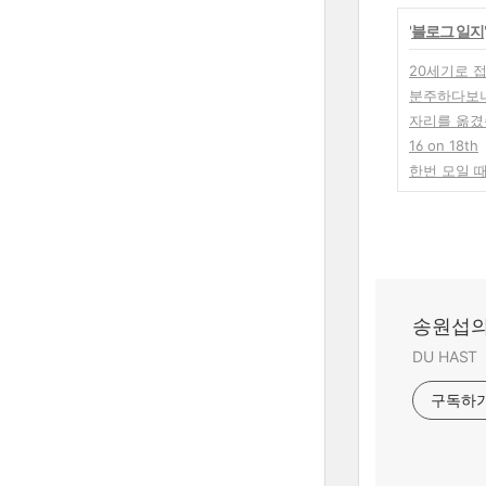
'
블로그 일지
20세기로 
분주하다보니.
자리를 옮겼
16 on 18th
한번 모일 
송원섭의
DU HAST
구독하