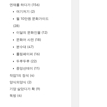
연재를 하다가
(156)
여기저기
(2)
월 10만원 문화가이드
(28)
이달의 문화인물
(12)
문화어 사전
(18)
분수대
(47)
롤링페이퍼
(16)
두루두루
(22)
중앙선데이
(11)
작업1의 정석
(4)
양식의양식
(2)
기양 살았다가 확
(9)
독방
(4)