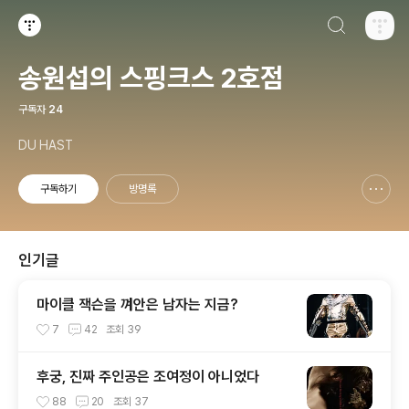
검색하기
티스토리
송원섭의 스핑크스 2호점
구독자
24
DU HAST
구독하기
방명록
신고하기 레이어
열기
인기글
마이클 잭슨을 껴안은 남자는 지금?
7
42
조회
39
후궁, 진짜 주인공은 조여정이 아니었다
88
20
조회
37