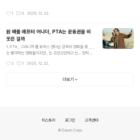
하려들면 바로 스포일러가 되기 때문에 설명하지 못하는
자기가 너무 심했다고 생각한 아담. 그리고 그들은 매우 친
안타까움'을 호소하는 내용이 대부분이다. . 여고생 주인은
숙한 사이가 된다. 그러던 어느날, 아담은 갑자기 어려서 살
작성시간
1
0
2025. 12. 22.
어린이집 원장인 엄마, 마술사를 꿈꾸는 초딩 남동생과 살
던 옛 집을 찾아가는데, 거기에는 여전히 부모님이 살고 있
고 있다. 태권도를 좋아하고, 봉사 모임에도 나가고, 남자친
다. 자..
구와 키스도 좋아하는, 활기차고 씩씩한 주인. 어느날 같은
원 배틀 애프터 어나더, PTA는 운동권을 비
반 남학생 수호가 서명운동에 참여할 것을 부탁하는데, 주
웃은 걸까
인은 정색을 하고 거절한다. 아니 충분히 찬성할만한 일인
글 내용
데 왜? 영화의 전반은 수수께끼를 내고, 후반은 그 수수께
1. PTA , 그러니까 폴 토머스 앤더슨 감독의 영화들 중 , , ,
끼의 답을 준다. 의아했던 것들이 풀려 나가면서, 관객들의
는 좋아하는 영화들이지만 , 는 고만고만하고 는... 전혀 취
마음이 무너져 내리게 하는 묘한 영화. 미스테리는 해결되
향이 아니다. 일각에서 얘기하는 것처럼 '불세출의 천재 감
작성시간
2
1
2025. 12. 22.
고, 웃음이 화면 가득 차오..
독'이란 평가에는 동의하지 않는다. 특히 조니 그린우드의
음악은 비호를 넘어 극혐에 가깝다(물론 라디오헤드의 우
울증 유발형 음악도 좋아하지 않는다). 대체 뭐가 좋은지 모
더보기
르겠다. 이번 에서도 유일한 약점이 음악이라고 생각한다.
펼쳐지는 장면들과 지금 이 음악이 어울리나? 아무튼 내 취
향엔 맞지 않았다. 2. 그럼에도 불구하고 은 진심 재미있었
다. 미국이라는 나라의 위선에 맞선(?) 가상의 테러 조직과
세월의 흐름, 백인우월주의 비밀 서클 같은 주제들이 종횡
무진 대륙을 질주하며 벌어지는 요란한 액션 코미디. PTA
의안내
티스토리
로그인
고객센터
가 ..
© Daum Corp.