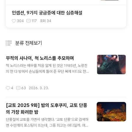
인셉션, 9가지 궁금증에 대한 심층해설
304
117
조회
34
분류 전체보기
주요 글 목록
무적의 사나이, 척 노리스를 추모하며
글 내용
척 노리스라는 배우를 처음 알게 된 것은 1985년, 노량진
의 한 다 방에서 손님들에게 틀어 준 무단 복제 비디오 한
편 덕택이었습니다. 영화가 시작할 때, 당시 저를 비롯해 그
다방 안의 거의 모든 손님들은 그 영화가 한국에서 한달 뒤
작성시간
4
63
2026. 3. 23.
쯤 개봉될 예정인 화제작 ‘람보2’라고 믿고 있었지만, 영화
가 시작하고 10여분이 지나자 손님들은 웅성거리기 시작
했습니다. 비록 화질은 엉망이었고, 자막도 없었지만, 베트
[교토 2025 9화] 밤의 도후쿠지, 교토 단풍
남 정글에서 기관총을 난사하고 있는 주인공은 아무리 봐
의 가장 화려한 밤
도 실베스터 스탤론은 절대 아니었기 때문입니다. 그럼에
글 내용
도 불구하고 저는 자리를 뜰 수 없었습니다. 자막 없이 봐도
단풍철에 교토를 가면서 생각했다. '교토 단풍'으로 검색하
영화가 무척 재미있었기 때문입니다. 월남전 참전 군인이
면 수만개의 포스팅이 뜨는데, 그중 최고는 어디일까. 여러
었던 주인공은 세월이 흘러, 미군 포로 송환을 협상하기 위
포스팅을 비교해 보면서, 일단 젠린지(에이칸도)는 빼놓을