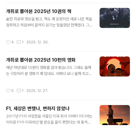
야기다. 법조계란 매우 좁은 선후배들의 사회다 보니 대략
한두다리 건너면 다 아는 사이. 변호사도 늘 끼니는 해결해
개취로 뽑아본 2025년 10권의 책
야 하니 밥동무가 필요하다. 그렇게 한 건물에 다니는 이유
글 내용
로 고정 밥동무가 된 젊은 변호사 다섯명의 이야기다. 밥동
숱한 자료와 영상을 봤고, 책도 꽤 읽었지만 새로 나온 책을
무 이야기다 보니 당연히 식사 장면이 많이 나온다. 이것이
정좌하고 처음부터 끝까지 읽기는 힘들었던 한해였다. 그
처음부터 작가의 의도인지, 연출의 착안인지 모르겠으나
러고 보면 1년간 읽은게 다 무엇이었나 하는 생각이 들 정
매끼 모여서 다른 음식을 먹는 장면이 '굳이' 나오는데, 그
도. 10년 전에서 5~6년 전에 읽은 책을 쓸데가 있어서 다
작성시간
4
1
2025. 12. 30.
장면들이 참 좋았다..
시 읽었다. 올해는 유난히 그런 해였던 것 같다. , , , , , 같은
책들. 20년 전에 읽은 책들은 대략 기억이 나지만 10년 전
에 읽은 책은 어렴풋이 기억이 나고, 4~5년 전에 읽은 책
개취로 뽑아본 2025년 10편의 영화
은 밑줄이 쳐져 있는 것을 보고서야 아 내가 이 책을 읽었
글 내용
지, 하고 생각하게 된다. 슬프다.어쨌든 항상 책 파트 정리
매년 하던대로 10편의 영화를 꼽아 봤습니다. 그래도 올해
는 '아 젠장 올해는 정말 읽은 책이 없네'로 시작해 '10권을
는 극장에서 본 영화가 꽤 많네요. 어쩌다 보니 올해 최고의
어떻게 꼽나'로 갔다가 '그래도 한권만 더 하자'로 끝나는
영화로 꼽을만한 씨너스가 맨 위에 있는데, 숫자가 1위~10
듯. 올해는 12권. 새왕의 방패 (이마무라..
위라는 뜻은 아닙니다.1. 씨너스 (라이언 쿠글러)얼마 전에
작성시간
0
1
2025. 12. 27.
올린 '21세기의 첫 쿼터를 대표하는 25편의 영화' 중의 한
편으로 올려놨으니 여기 빠질 수는 없는 작품. 언제 다시 보
게 될지 모르겠지만, 영화 한 편을 봤을 뿐인데도 20세기
F1, 세상은 변했나, 변하지 않았나
초 미시시피 델타 지방의 끈끈함을 느낄 수 있을 것 같은 착
글 내용
각에 빠졌던 기억이 생생합니다. 2025년 단 한편을 뽑으
2017년 F1의 사업권을 사들인 미국 회사 리버티 미디어는
라면 이 영화. 이미 리뷰를 길게 써서... 그쪽을 참고하시길.
의외로 F1이 미국에선 별 관심을 끌지 못한다는 데 충격을
씨너스, 하룻밤의 혈투로 압축한 블루스의 역사 :: 송원섭의
받고, 적극적인 마케팅 수단을 찾아나섰다. 그래서 2019
스핑크스 2호점 씨너스, 하룻밤의 혈투로 압축한 블루스..
년 시작된 기획이 넷플릭스 다큐 . 그 뒤로 시리즈도 승승장