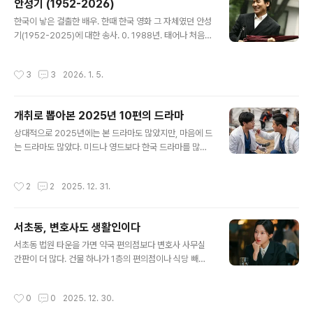
안성기 (1952-2026)
유럽에서 본 어느 성당 못지 않게 감동적이었다.한번은 12
글 내용
한국이 낳은 걸출한 배우. 한때 한국 영화 그 자체였던 안성
월, 한번은 1월이었는데 12월에는 그래도 단풍의 기운이
기(1952-2025)에 대한 송사. 0. 1988년. 태어나 처음으
어느 정도 남아 있었다. 확실히 남쪽이구나 했고, 언젠가는
로 비행기를 타고 해외로 나갈 수 있었다. 도쿄에서 환승한
그 단풍이 무성할 때 가야지 했다. 그 언젠가가 지금이라고
귀국편은 유나이티드 에어라인. 한국인 승무원 중에 유난
생각했다. 구경 중에는 날짜를 맞춰야 하는게 몇가지 있다.
작성시간
3
3
2026. 1. 5.
히 눈에 띄는 미인이 있었다. 어디선가 본듯한 얼굴인데 도
대표적인 것이 벚꽃과 단풍이다. 벚꽃의 전성기는 1주일을
무지 기억이 나지 않았다. 아무튼 이런 저런 사연으로 TV
채 넘기지 못하는 만큼, 벚꽃 ..
에 몇번 출연했을 때라, 그걸 알아본 이분이 몇가지 기념품
개취로 뽑아본 2025년 10편의 드라마
도 챙겨 주시며 친절하게 대해 주신 기억이 있다. "우리 남
글 내용
편이랑 얼마나 응원을 했는데요. 남편은 외국인이라 한국
상대적으로 2025년에는 본 드라마도 많았지만, 마음에 드
어도 못 하는데 재미있다고 보더라구요." 당시 나보다 몇살
는 드라마도 많았다. 미드나 영드보다 한국 드라마를 많이
위였던 나의 동행인은 '우리 남편'이라는 말에 큰 실망을 하
본 한 해 인듯. 주변에서도 미드/영드 추천을 많이 받지 못
는게 눈에 보였다.그분이 누구였는지는 공항 입국장을 나
했다. 덕분에 가, 바카리즈무의 때문에 가 다시 주목받게 된
작성시간
2
2
2025. 12. 31.
서 커피 향기를 ..
것은 의미 있는 일인 듯. 은중과 상연극본 송혜진, 연출 조
영민. 친구란 뭘까. '여자에게 오래된 남사친이란' 이란 질
문의 답은 '내가 OK하면 바로 사귀는 사이가 될 수도 있지
서초동, 변호사도 생활인이다
만, 사귄다고 남들 앞에 내놓기엔 부끄러운 남자' 일때만 가
글 내용
능하다는 주장을 들은 적이 있었다. 이런 식의 논리를 '여자
서초동 법원 타운을 가면 약국 편의점보다 변호사 사무실
들 사이의 우정이란'에 대입하면 어떤 답이 나올까. '내게
간판이 더 많다. 건물 하나가 1층의 편의점이나 식당 빼고
만만한' 이나 '내게 도움이 되는' 외에 정말로 동등한 선에
는 2층부터 7,8층까지 전부 로펌인 경우가 적지 않다.은 그
서 나란히 세상을 함께 바라볼 수 있는 우정이란 가능할까.
런 건물 한 층씩을 쓰는 작은 로펌(변호사가 2~3명씩밖에
작성시간
0
0
2025. 12. 30.
..
없다)에서 각각 일하는 10년차 이내의 '어쏘' 변호사들 이