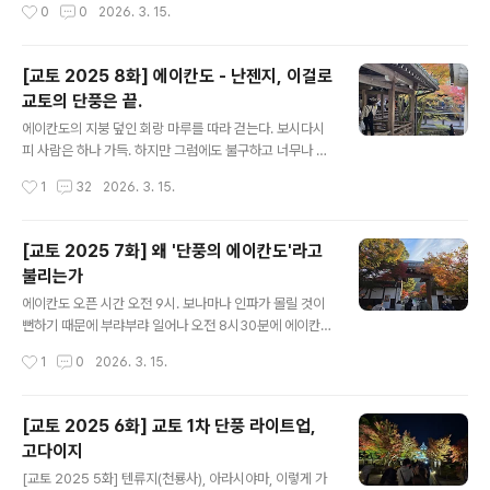
작성시간
0
0
2026. 3. 15.
한 미국 대표단의 일원으로 ..
수 없다고 생각했다. 대략 네 군데 정도를 볼 수 있을거라고
생각했고, 그렇게 해서 가장 먼저 꼽은 곳이 에이칸도와 도
후쿠지였다. 1236년 창건된 도후쿠지는 한자로 동복사라
[교토 2025 8화] 에이칸도 - 난젠지, 이걸로
고 쓰는데, 일단 이름에서부터 거대한 야망이 느껴진다. 당
교토의 단풍은 끝.
시까지 일본 최대의 거찰은 나라 지역의 도다이지(東大
글 내용
寺)와 고후쿠지(興福寺)였다. 고후쿠지는 못 가봤지만 도
에이칸도의 지붕 덮인 회랑 마루를 따라 걷는다. 보시다시
다이지는 사슴 먹이 주러 가 본 적이 있는데, 그 본당의 규
피 사람은 하나 가득. 하지만 그럼에도 불구하고 너무나 그
모는 정말 상상을 초월했다. 본당 안으로 들어가면 기둥 아
림같은 광경 때문에 불만이 없다. 색의 폭격정비석 선생의
작성시간
1
32
2026. 3. 15.
래쪽 갈라진 틈으로 사람이 통과하는 챌린지도 있는데, 당
말처럼 짜면 주르륵 빨간 물이 쏟아질 기미.회랑 중간 중간
시 나도 통과할 수 있었다. ..
에 전각을 지나는데, 전각 안은 모두 촬영 금지. 대략 이런
느낌이다. 마당이 더 붉고아무래도 그늘진 쪽은 단풍도 덜
[교토 2025 7화] 왜 '단풍의 에이칸도'라고
붉은데, 그래도 예쁘다.딱 이 정도로 사람이 없으면 정말 여
불리는가
기서 살고 싶을 듯. 이런걸 봐선 여름에 와도 에이칸도는 멋
글 내용
지겠지만,그래도 단풍철만은 못하리. 바닥 돌에 떨어진 잎
에이칸도 오픈 시간 오전 9시. 보나마나 인파가 몰릴 것이
들만 봐도 예쁘다.이제 끝. 나가는 길을 내려와 보면,정말로
뻔하기 때문에 부랴부랴 일어나 오전 8시30분에 에이칸도
관광엽서같은 장면과 마주치게 된다. 말이 필요 없음.다리
정문 앞에 도착했다. 한국 같으면 산사를 연상하겠지만 교
작성시간
1
0
2026. 3. 15.
정면에서 보면 이렇다. 변재천은 일본에서 말주변과 예술
토는 거의 평지. 교토 3일차. 오늘의 목표는 아침 일찍 일어
적 재능을 관장하는 여..
나 젠린지(에이칸도)를 오픈런으로 때린 후 인접해 있는 난
젠지를 구경하고 교세라 미술관, 가능하면 그 앞의 교토 근
[교토 2025 6화] 교토 1차 단풍 라이트업,
대미술관까지 훑어보는 것으로 대략 정했다. 교토의 지리
고다이지
기준은 일단 도시 중앙에서 살짝 동쪽을 남북으로 가로지
글 내용
르고 있는 가모 강을 인식하는데서부터 시작한다. 대부분
[교토 2025 5화] 텐류지(천룡사), 아라시야마, 이렇게 가