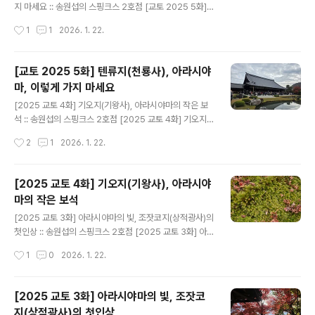
의 교토 시내는 가모 강 서쪽, 그러니까 지도상으로 가모 강
지 마세요 :: 송원섭의 스핑크스 2호점 [교토 2025 5화]
왼쪽에 있다. 교토 역, 시조 가와라마치 등 대부분의 번화가
텐류지(천룡사), 아라시야마, 이렇게 가지 마세요[2025
작성시간
1
1
2026. 1. 22.
는 강 서안이다. 그 반대쪽, 헤이안 신궁에서 더 동쪽을 히
교토 4화] 기오지(기왕사), 아라시야마의 작은 보석 :: 송원
가시야마(한자로 동산, ..
섭의 스핑크스 2호점 [2025 교토 4화] 기오지(기왕사),
아라시야마의 작은 보석[2025 교토 3화] 아라시야마의
[교토 2025 5화] 텐류지(천룡사), 아라시야
빛, 조잣코지(상적광사)의fivecard.joins.com 앞의 글에
마, 이렇게 가지 마세요
서 이어집니다.아무튼 만만찮은 인파를 뚫고 사가 아라시
글 내용
야마 역 도착. 여기서 전철편으로 교토역으로 일단 이동(대
[2025 교토 4화] 기오지(기왕사), 아라시야마의 작은 보
략 15분 정도). 앞에서도 언급했지만 교토는 워낙 시가지가
석 :: 송원섭의 스핑크스 2호점 [2025 교토 4화] 기오지
아담하고, 뭘 해도 교토역에서 환승을 하게 된다. 교토역 지
(기왕사), 아라시야마의 작은 보석[2025 교토 3화] 아라
작성시간
2
1
2026. 1. 22.
하의 거대 식당가에서 점찍어뒀던 프렌치 비스트..
시야마의 빛, 조잣코지(상적광사)의 첫인상 :: 송원섭의 스
핑크스 2호점 [2025 교토 3화] 아라시야마의 빛, 조잣코
지(상적광사)의 첫인상오전 9시30분 경. 사가 아라시야마
[2025 교토 4화] 기오지(기왕사), 아라시야
역은fivecard.joins.com [주의] 이번 회차는 실망의 회
마의 작은 보석
차입니다. 물론 주말 아니고 단풍철 아니고, 아주 조용할 때
글 내용
가신 분들은 텐류지나 치쿠린에 대해서도 좋은 느낌을 가
[2025 교토 3화] 아라시야마의 빛, 조잣코지(상적광사)의
지실 수 있습니다. 하지만 이렇게 인산인해의 사람들 속에
첫인상 :: 송원섭의 스핑크스 2호점 [2025 교토 3화] 아
서는 절대, 절대 여러분이 생각하는 교토의 정취는 느낄 수
라시야마의 빛, 조잣코지(상적광사)의 첫인상오전 9시30
작성시간
1
0
2026. 1. 22.
없습니다. 그나마 조금이라도 느끼시려면 앞의 회차들..
분 경. 사가 아라시야마 역은 꽤 분주했다. 당초의 목표는
사가 아라시야마역에서 남쪽으로 내려가 그 유명한 도케쓰
다리를 보고, 거기서 다시 북쪽으로 올라가려는 것이었는
[2025 교토 3화] 아라시야마의 빛, 조잣코
데 만만fivecard.joins.com여기서 이어집니다~ 이 절의
지(상적광사)의 첫인상