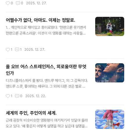
작성시간
0
0
2025. 12. 27.
구, F1의 인기도 급상승. 코신스키도 영화 제작에 가 미친
영향을 기자회견에서 언급했다. F1에서 보여줄 수 있는 카
메라 앵글을 비롯해 거의 모든 비주얼 요소를 가이드로 보
어쩔수가 없다, 아마도. 이제는 정말로.
여준 셈인데, 어찌 보면 이런 면에선 영화 공짜로 만들었다
글 내용
고도 볼 수 있을 것 같다. 레이서의 세계를 다룬 영화들은
1. . 개인적으로 재미있고 흥미로웠다. ‘한편으론 웃기면서
참 많이도 나왔다. 할 얘기도 이미 다 했다. 남자의 고독, 질
한편으론 곤혹스러운’. 이것이 이 영화를 대하는 사람들의
주 속에서 느끼는 실존감, 팀메이트간의 갈등, 특히 백전노
보편적 정서가 아닐까. 아마도 이 영화를 대표하는 장면으
장 드라이버와 신예 후배의 갈등, 차의 성능인가 드라이버
로 기억될 씬을 보면서 딱 그런 생각을 했다. 한편으론 웃기
작성시간
1
1
2025. 12. 27.
의 실력..
면서도 한편으론 이렇게까지 해도 되나 싶은. 이 다크한 코
미디가 얼마나 대중적일지가 솔직히 궁금하다. 수수께끼
같은 장면들을 묘수풀이로 즐기는 관객들에겐 대단히 만족
올 오브 어스 스트레인저스, 외로움이란 무엇
스러운 영화일 듯. 참고로 사과나무도 나오고, 뱀도 나온다.
인가
2. 벌써 10몇년 전의 일이다. 한 지인의 지인이 출판사를
글 내용
냈다며 건네 준 책에는 이런 추천사가 적혀 있었다. ‘박찬
디즈니플러스에서 를 봤다. 앤드루 헤이그, 의 그 감독이다.
욱: 내가 가장 영화로 만들고 싶은 원작’... 대략 이런 내용이
앤드루 스콧, 좋아하는 배우다. 그 외에 다른 것은 별로 궁
었다. 이야, 역시 재미있었다. 3. 소설 제목은 엑스(AX). 해
금하지 않았다. 퀴어? 보고 나서 알았는데, 별로 중요하지
작성시간
1
0
2025. 12. 22.
고..
않았다. 영화 속에서도 그 관계 자체가 중요하게 다뤄지지
는 않는다. 런던 어딘가의 낡은 고층 아파트. 입주자들이 거
의 다 빠져나간 폐허 같은 건물에서 살고 있는 아담(앤드루
세계의 주인, 주인이의 세계.
스콧)은 어느날 이웃 해리(폴 메스칼)을 알게 된다. 세상 살
글 내용
근래 굉장히 비슷비슷한 영화평이 여기저기서 잇달아 올라
이에 미련이라곤 없어진 아담은 어느날 "함께 시간을 보내
오고 있다. '왜 좋은지 어떻게 설명을 하고 싶은데 설명을
는 게 어떠냐"는 해리의 요청을 냉정하게 거절한다. 뒤늦게