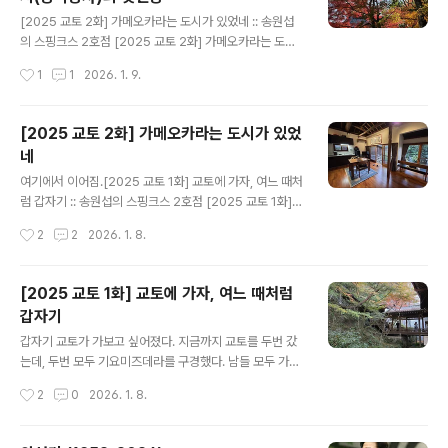
이름이 기오지가 된 것은 기오라는 12세기 기녀의 이름에
글 내용
서 따 온 것이고, 이 기녀는 당대 일본 최강의 권력자였던
[2025 교토 2화] 가메오카라는 도시가 있었네 :: 송원섭
다이라 기요모리(1118-1181)의 첩이었다가 버림받아 비
의 스핑크스 2호점 [2025 교토 2화] 가메오카라는 도시
구니가 되어 이 절에서 만년을 보냈다는 이야기까지 했다.
가 있었네교토역에서 가메오카 가는 전철길은 이렇다. 완
작성시간
1
1
2026. 1. 9.
그런데 기녀가 비구니가 된다고 자기가 절을 짓고 자기 이
행으로 29분, 5개 정거장 정도만 서는 급행은 20분 이내
름을 지었..
로 걸린다. 첫날 공항 생략. 하루카 탑승시 공항 출국 후 발
권기에서 티켓을 출력하는 것은fivecard.joins.com여기
[2025 교토 2화] 가메오카라는 도시가 있었
서 이어집니다. 오전 9시30분 경. 사가 아라시야마 역은
네
꽤 분주했다.당초의 목표는 사가 아라시야마역에서 남쪽으
글 내용
로 내려가 그 유명한 도케쓰 다리를 보고, 거기서 다시 북쪽
여기에서 이어짐.[2025 교토 1화] 교토에 가자, 여느 때처
으로 올라가려는 것이었는데 만만찮은 사람들을 보고 그
럼 갑자기 :: 송원섭의 스핑크스 2호점 [2025 교토 1화]
자리에서 마음이 변했다. "적은 북쪽에 있다". 아무래도 북
교토에 가자, 여느 때처럼 갑자기갑자기 교토가 가보고 싶
작성시간
2
2
2026. 1. 8.
쪽으로 먼저 올라가야 조금이라도 인파를 피해 단풍 구경
어졌다. 지금까지 교토를 두번 갔는데, 두번 모두 기요미즈
을 할 수 있을 ..
데라를 구경했다. 남들 모두 가는대로 야사카 신사 근처에
서 시작해 아사카 탑을 지나 산넨자카를 걸어 올라fivecar
[2025 교토 1화] 교토에 가자, 여느 때처럼
d.joins.com 교토역에서 가메오카 가는 전철길은 이렇다.
갑자기
완행으로 29분, 5개 정거장 정도만 서는 급행은 20분 이
글 내용
내로 걸린다. 첫날 공항 생략. 하루카 탑승시 공항 출국 후
갑자기 교토가 가보고 싶어졌다. 지금까지 교토를 두번 갔
발권기에서 티켓을 출력하는 것은 꽤 줄이 길고, 바로 온라
는데, 두번 모두 기요미즈데라를 구경했다. 남들 모두 가는
인 티켓을 받아 이용하는 것이 훨씬 편하다. 단 일본은 아직
대로 야사카 신사 근처에서 시작해 아사카 탑을 지나 산넨
작성시간
2
0
2026. 1. 8.
도 아날로그의 나라다 보니 그 시스템이 상당히 괴악하다...
자카를 걸어 올라갔고, 기요미즈데라의 무대에서 건너편
산자락을 바라보고, 다시 건너편 산자락에서 무대와 무대
를 떠받치고 있는 거대한 나무 축대를 바라보며 감동했다.