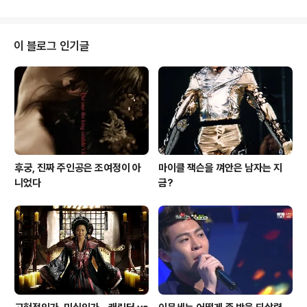
와..
로 달리건, 걸어가며 바라보건, 아니면 제 자리에 누워서 바
람에 흔들리는 나뭇가지 사이로 쏟아지는 햇살을 즐기건
코모레비는 아름답다. 아름다우면서 동시에 인생의 덧없음
이 블로그 인기글
을 느끼게도 한다. 내가 아무리 애를 쓴들, 이 세상의 모든
코모레비를 가질 수 없고, 내가 없다 한들, 심지어 아무도
즐기는 사람이 없다 한들 코모레비는 변함 없이 어딘가에
쏟아지고 있을 것이다. 이 영화의 제목이 한때 '코모레비'가
될 뻔 했다는 이야기를..
후궁, 진짜 주인공은 조여정이 아
마이클 잭슨을 껴안은 남자는 지
니었다
금?