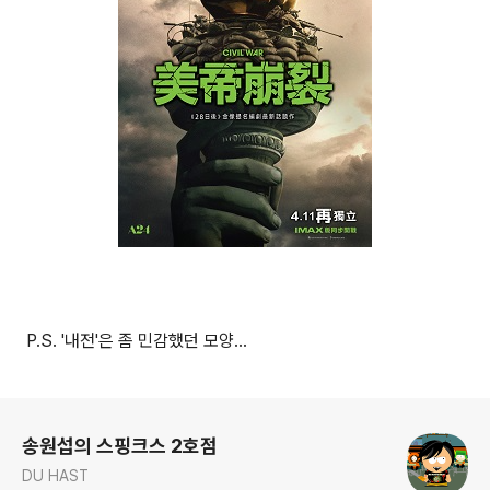
P.S. '내전'은 좀 민감했던 모양...
로그 정보
송원섭의 스핑크스 2호점
DU HAST