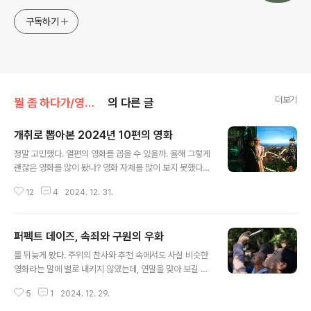
구독하기
더보기
뭘 좀 하다가/영화를 보다가
의 다른 글
개취로 뽑아본 2024년 10편의 영화
글 내용
정말 고민했다. 열편의 영화를 꼽을 수 있을까. 올해 그렇게
괜찮은 영화를 많이 봤나? 영화 자체를 많이 보지 못했다.
대신 드라마 시리즈는 평소보다 더 본 것 같기도 한데, 극장
12
4
2024. 12. 31.
에 간 횟수가 매우 줄어들었고, 솔직히 추천하고 싶은 작품
을 많이 보지 못했다. 특히 한국 영화는, 만드시는 분들께
죄송하지만... 좀 그랬다. 퍼펙트 데이즈 (빔 벤더스) Perf
퍼펙트 데이즈, 속죄와 구원의 우화
ect Days대체 왜 저 남자는 아무 불만 없다는 표정으로
글 내용
도시의 변기를 닦고 있을까. 평온하고 소박한, 아무 욕심도
를 뒤늦게 봤다. 주위의 찬사와 추천 속에서도 사실 비슷한
없어 보이는 한 남자의 일상 속에 얼마나 큰 폭풍우가 감춰
영화라는 말에 별로 내키지 않았는데, 연말을 맞아 보길 잘
져 있는지 보여준 걸작. 야쿠쇼 코지라는 훌륭한 배우의 힘
했다. 생각보다 훨씬 훌륭한 영화였다. 많은 사람들이 코모
으로 이야기는 절로 설득력을 얻었다. 속죄, 욕망, 번뇌 같
5
1
2024. 12. 29.
레비 (木漏れ日:나뭇잎 사이로 비치는 햇살)라는 새로운
은 단어들이 햇살처럼 마음에 박힌다.퍼펙트 데이즈, 속죄
명사를 이야기했다. 자전거를 타고 숲길을 달리건, 자동차