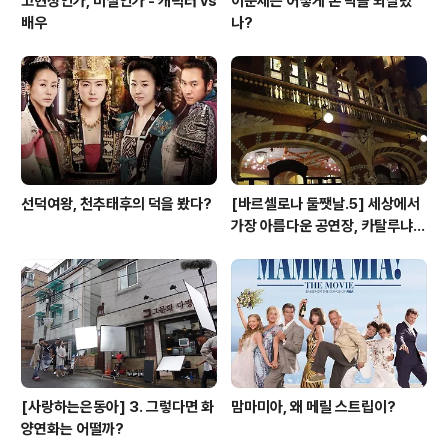
고현정인가, 미실인가 - 캐릭터 vs
이문세는 어떻게 존 박을 되살렸
배우
나?
선덕여왕, 천추태후의 덕을 봤다?
[바르셀로나 둘쨋날.5] 세상에서
가장 아름다운 공연장, 카탈루냐
음악당
[사랑하는은동아] 3. 그렇다면 화
맘마미아, 왜 메릴 스트립이?
양연화는 어떨까?