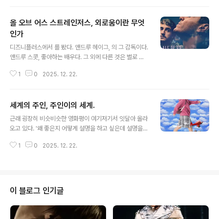
장 드라이버와 신예 후배의 갈등, 차의 성능인가 드라이버
면서도 한편으론 이렇게까지 해도 되나 싶은. 이 다크한 코
의 실력..
미디가 얼마나 대중적일지가 솔직히 궁금하다. 수수께끼
올 오브 어스 스트레인저스, 외로움이란 무엇
같은 장면들을 묘수풀이로 즐기는 관객들에겐 대단히 만족
스러운 영화일 듯. 참고로 사과나무도 나오고, 뱀도 나온다.
인가
글 내용
2. 벌써 10몇년 전의 일이다. 한 지인의 지인이 출판사를
디즈니플러스에서 를 봤다. 앤드루 헤이그, 의 그 감독이다.
냈다며 건네 준 책에는 이런 추천사가 적혀 있었다. ‘박찬
앤드루 스콧, 좋아하는 배우다. 그 외에 다른 것은 별로 궁
욱: 내가 가장 영화로 만들고 싶은 원작’... 대략 이런 내용이
금하지 않았다. 퀴어? 보고 나서 알았는데, 별로 중요하지
었다. 이야, 역시 재미있었다. 3. 소설 제목은 엑스(AX). 해
1
0
2025. 12. 22.
않았다. 영화 속에서도 그 관계 자체가 중요하게 다뤄지지
고..
는 않는다. 런던 어딘가의 낡은 고층 아파트. 입주자들이 거
의 다 빠져나간 폐허 같은 건물에서 살고 있는 아담(앤드루
세계의 주인, 주인이의 세계.
스콧)은 어느날 이웃 해리(폴 메스칼)을 알게 된다. 세상 살
글 내용
이에 미련이라곤 없어진 아담은 어느날 "함께 시간을 보내
근래 굉장히 비슷비슷한 영화평이 여기저기서 잇달아 올라
는 게 어떠냐"는 해리의 요청을 냉정하게 거절한다. 뒤늦게
오고 있다. '왜 좋은지 어떻게 설명을 하고 싶은데 설명을
자기가 너무 심했다고 생각한 아담. 그리고 그들은 매우 친
하려들면 바로 스포일러가 되기 때문에 설명하지 못하는
숙한 사이가 된다. 그러던 어느날, 아담은 갑자기 어려서 살
1
0
2025. 12. 22.
안타까움'을 호소하는 내용이 대부분이다. . 여고생 주인은
던 옛 집을 찾아가는데, 거기에는 여전히 부모님이 살고 있
어린이집 원장인 엄마, 마술사를 꿈꾸는 초딩 남동생과 살
다. 자..
고 있다. 태권도를 좋아하고, 봉사 모임에도 나가고, 남자친
구와 키스도 좋아하는, 활기차고 씩씩한 주인. 어느날 같은
반 남학생 수호가 서명운동에 참여할 것을 부탁하는데, 주
이 블로그 인기글
인은 정색을 하고 거절한다. 아니 충분히 찬성할만한 일인
데 왜? 영화의 전반은 수수께끼를 내고, 후반은 그 수수께
끼의 답을 준다. 의아했던 것들이 풀려 나가면서, 관객들의