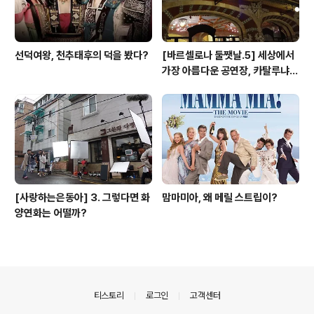
선덕여왕, 천추태후의 덕을 봤다?
[바르셀로나 둘쨋날.5] 세상에서
가장 아름다운 공연장, 카탈루냐
음악당
[사랑하는은동아] 3. 그렇다면 화
맘마미아, 왜 메릴 스트립이?
양연화는 어떨까?
의안내
티스토리
로그인
고객센터