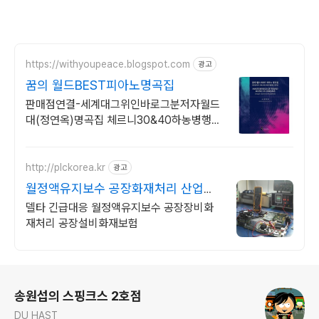
https://withyoupeace.blogspot.com
광고
꿈의 월드BEST피아노명곡집
판매점연결-세계대그위인바로그분저자월드
대(정연옥)명곡집 체르니30&40하농병행악
보집
http://plckorea.kr
광고
월정액유지보수 공장화재처리 산업자
동화 장비판매수리보수
델타 긴급대응 월정액유지보수 공장장비화
재처리 공장설비화재보험
로그 정보
송원섭의 스핑크스 2호점
DU HAST