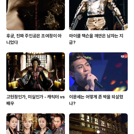
마음이 무너져 내리게 하는 묘한 영화. 미스테리는 해결되
고, 웃음이 화면 가득 차오..
후궁, 진짜 주인공은 조여정이 아
마이클 잭슨을 껴안은 남자는 지
니었다
금?
고현정인가, 미실인가 - 캐릭터 vs
이문세는 어떻게 존 박을 되살렸
배우
나?