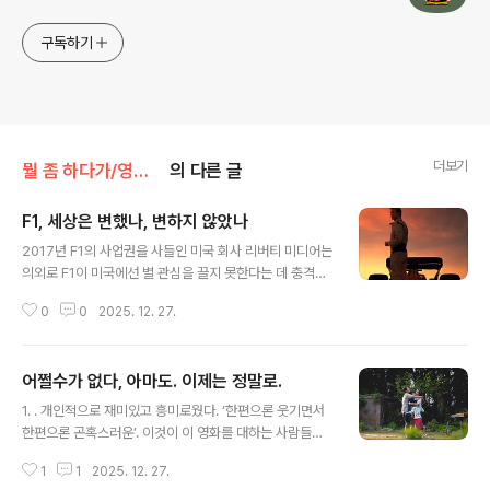
구독하기
더보기
뭘 좀 하다가/영화를 보다가
의 다른 글
F1, 세상은 변했나, 변하지 않았나
글 내용
2017년 F1의 사업권을 사들인 미국 회사 리버티 미디어는
의외로 F1이 미국에선 별 관심을 끌지 못한다는 데 충격을
받고, 적극적인 마케팅 수단을 찾아나섰다. 그래서 2019
0
0
2025. 12. 27.
년 시작된 기획이 넷플릭스 다큐 . 그 뒤로 시리즈도 승승장
구, F1의 인기도 급상승. 코신스키도 영화 제작에 가 미친
영향을 기자회견에서 언급했다. F1에서 보여줄 수 있는 카
어쩔수가 없다, 아마도. 이제는 정말로.
메라 앵글을 비롯해 거의 모든 비주얼 요소를 가이드로 보
글 내용
여준 셈인데, 어찌 보면 이런 면에선 영화 공짜로 만들었다
1. . 개인적으로 재미있고 흥미로웠다. ‘한편으론 웃기면서
고도 볼 수 있을 것 같다. 레이서의 세계를 다룬 영화들은
한편으론 곤혹스러운’. 이것이 이 영화를 대하는 사람들의
참 많이도 나왔다. 할 얘기도 이미 다 했다. 남자의 고독, 질
보편적 정서가 아닐까. 아마도 이 영화를 대표하는 장면으
주 속에서 느끼는 실존감, 팀메이트간의 갈등, 특히 백전노
1
1
2025. 12. 27.
로 기억될 씬을 보면서 딱 그런 생각을 했다. 한편으론 웃기